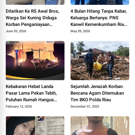
Dilarikan Ke RS Awal Bros,
4 Bulan Hilang Tanpa Kabar,
Warga Sei Kuning Diduga
Keluarga Bertanya: PNS
Korban Penganiayaan
Kanwil Kemenkumham Riau
Security PT SAI
Masih Hidup atau Tidak?
June 03, 2026
May 09, 2026
Kebakaran Hebat Landa
Sejumlah Jenazah Korban
Pasar Lama Pekan Tebih,
Bencana Agam Ditemukan
Puluhan Rumah Hangus
Tim BKO Polda Riau
Dilalap Api
February 12, 2026
December 01, 2025