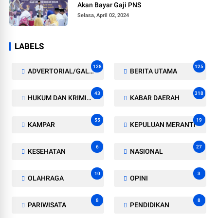
Akan Bayar Gaji PNS
Selasa, April 02, 2024
LABELS
128
125
ADVERTORIAL/GALERI
BERITA UTAMA
43
318
HUKUM DAN KRIMINAL
KABAR DAERAH
55
19
KAMPAR
KEPULUAN MERANTI
6
27
KESEHATAN
NASIONAL
10
3
OLAHRAGA
OPINI
8
8
PARIWISATA
PENDIDIKAN