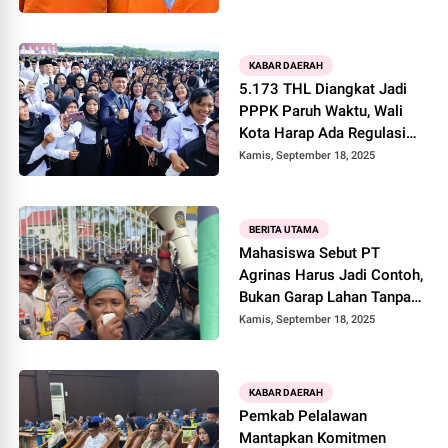
Jual Beli Tanah
KABAR DAERAH
5.173 THL Diangkat Jadi
PPPK Paruh Waktu, Wali
Kota Harap Ada Regulasi
Baru
Kamis, September 18, 2025
BERITA UTAMA
Mahasiswa Sebut PT
Agrinas Harus Jadi Contoh,
Bukan Garap Lahan Tanpa
Dokumen Resmi
Kamis, September 18, 2025
KABAR DAERAH
Pemkab Pelalawan
Mantapkan Komitmen