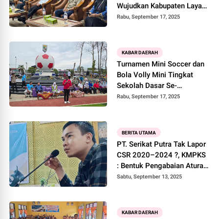
Wujudkan Kabupaten Layak
Anak
Rabu, September 17, 2025
KABAR DAERAH
Turnamen Mini Soccer dan
Bola Volly Mini Tingkat
Sekolah Dasar Se-
Kabupaten Pelalawan Resmi
Rabu, September 17, 2025
Dibuka Bupati
BERITA UTAMA
PT. Serikat Putra Tak Lapor
CSR 2020–2024 ?, KMPKS
: Bentuk Pengabaian Aturan
Daerah
Sabtu, September 13, 2025
KABAR DAERAH