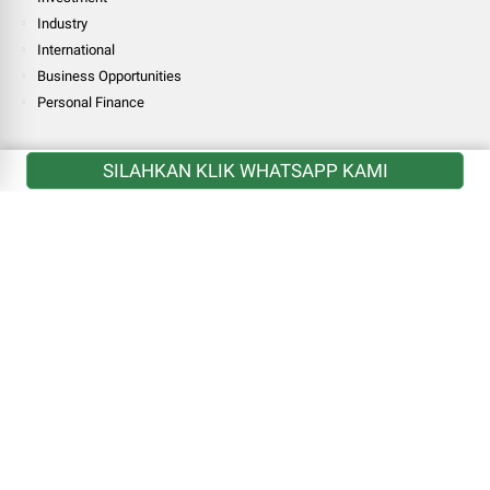
Industry
International
Business Opportunities
Personal Finance
LINK
SILAHKAN KLIK WHATSAPP KAMI
National
Finance
Investment
Industry
International
Business Opportunities
Personal Finance
MORE
National