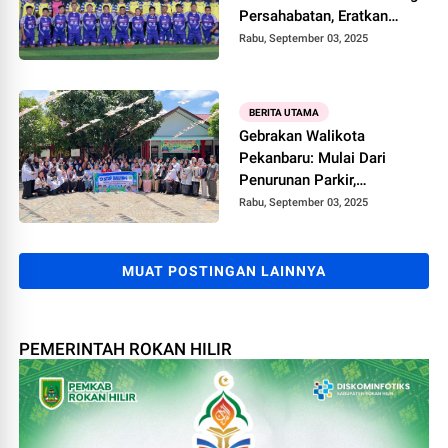
Persahabatan, Eratkan
Silaturahmi
Rabu, September 03, 2025
BERITA UTAMA
Gebrakan Walikota
Pekanbaru: Mulai Dari
Penurunan Parkir,
Persampahan, Infrastruktur
Rabu, September 03, 2025
Dan Sosial Kemasyarakatan
MUAT POSTINGAN LAINNYA
PEMERINTAH ROKAN HILIR