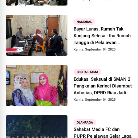
di Desa Air Terjun
NASIONAL
Bayar Lunas, Rumah Tak
Kunjung Selesai: Ibu Rumah
Tangga di Pelalawan
Diduga Jadi Korban
Kamis, September 04, 2025
Penipuan
BERITA UTAMA
Edukasi Seksual di SMAN 2
Pangkalan Kerinci Disambut
Antusias, DPRD Riau Jadi
Narasumber
Kamis, September 04, 2025
OLAHRAGA
Sahabat Media FC dan
PUPR Pelalawan Gelar Laga