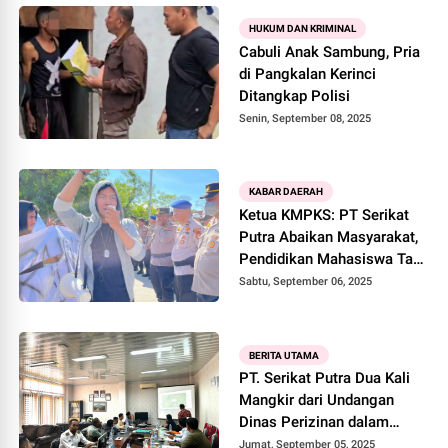
HUKUM DAN KRIMINAL
Cabuli Anak Sambung, Pria
di Pangkalan Kerinci
Ditangkap Polisi
Senin, September 08, 2025
KABAR DAERAH
Ketua KMPKS: PT Serikat
Putra Abaikan Masyarakat,
Pendidikan Mahasiswa Tak
Jadi Prioritas?
Sabtu, September 06, 2025
BERITA UTAMA
PT. Serikat Putra Dua Kali
Mangkir dari Undangan
Dinas Perizinan dalam
Penyelesaian Konflik Lahan
Jumat, September 05, 2025