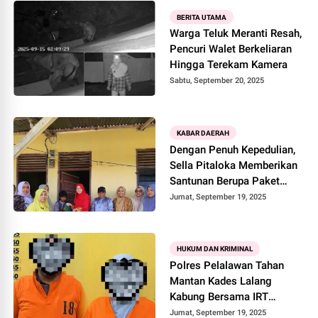
BERITA UTAMA
Warga Teluk Meranti Resah,
Pencuri Walet Berkeliaran
Hingga Terekam Kamera
Sabtu, September 20, 2025
KABAR DAERAH
Dengan Penuh Kepedulian,
Sella Pitaloka Memberikan
Santunan Berupa Paket
Sembako dan Uang Tunai
Jumat, September 19, 2025
Kepada Adel
HUKUM DAN KRIMINAL
Polres Pelalawan Tahan
Mantan Kades Lalang
Kabung Bersama IRT
Tersangka Kasus Penipuan
Jumat, September 19, 2025