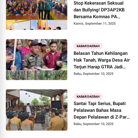
Stop Kekerasan Seksual
dan Bullying! DP3AP2KB
Bersama Komnas PA
Pelalawan Turun ke Sekolah
Kamis, September 11, 2025
KABAR DAERAH
Belasan Tahun Kehilangan
Hak Tanah, Warga Desa Air
Terjun Harap GTRA Jadi
Jalan Keluar
Rabu, September 10, 2025
KABAR DAERAH
Santai Tapi Serius, Bupati
Pelalawan Bahas Masa
Depan Pelalawan di Z-Park
Pangkalan Kerinci
Rabu, September 10, 2025