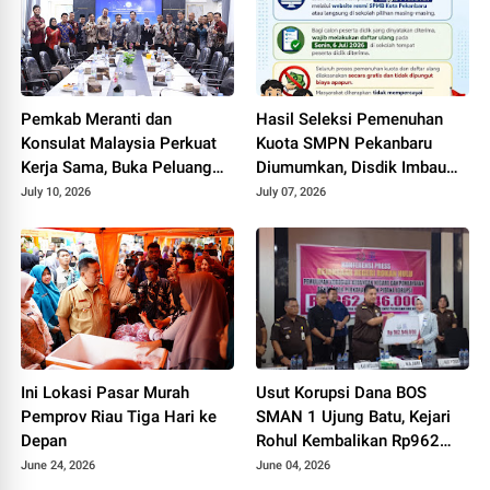
Pemkab Meranti dan
Hasil Seleksi Pemenuhan
Konsulat Malaysia Perkuat
Kuota SMPN Pekanbaru
Kerja Sama, Buka Peluang
Diumumkan, Disdik Imbau
Kerja, Beasiswa, hingga
Orang Tua Dampingi Anak
July 10, 2026
July 07, 2026
Pasar Produk Lokal
Daftar Ulang
Ini Lokasi Pasar Murah
Usut Korupsi Dana BOS
Pemprov Riau Tiga Hari ke
SMAN 1 Ujung Batu, Kejari
Depan
Rohul Kembalikan Rp962
Juta dan Sita Aset Miliaran
June 24, 2026
June 04, 2026