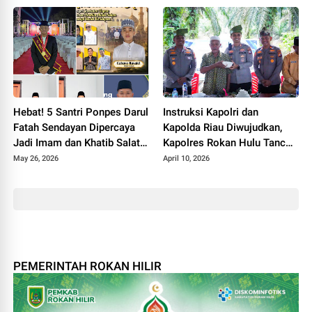
Hebat! 5 Santri Ponpes Darul
Instruksi Kapolri dan
Fatah Sendayan Dipercaya
Kapolda Riau Diwujudkan,
Jadi Imam dan Khatib Salat
Kapolres Rokan Hulu Tancap
Idul Adha 1447 H
Gas Bangun Jembatan
May 26, 2026
April 10, 2026
Merah Putih Presisi
PEMERINTAH ROKAN HILIR