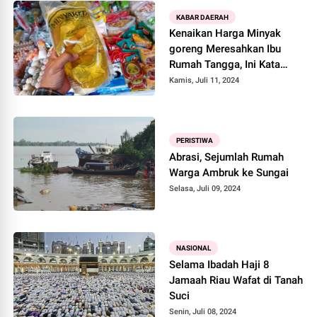
KABAR DAERAH
Kenaikan Harga Minyak
goreng Meresahkan Ibu
Rumah Tangga, Ini Kata
Kadis Perindagkop
Kamis, Juli 11, 2024
PERISTIWA
Abrasi, Sejumlah Rumah
Warga Ambruk ke Sungai
Selasa, Juli 09, 2024
NASIONAL
Selama Ibadah Haji 8
Jamaah Riau Wafat di Tanah
Suci
Senin, Juli 08, 2024