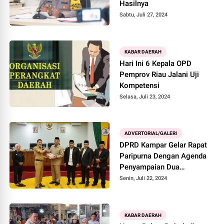
Hasilnya
Sabtu, Juli 27, 2024
KABAR DAERAH
Hari Ini 6 Kepala OPD
Pemprov Riau Jalani Uji
Kompetensi
Selasa, Juli 23, 2024
ADVERTORIAL/GALERI
DPRD Kampar Gelar Rapat
Paripurna Dengan Agenda
Penyampaian Dua
Rancangan Peraturan
Senin, Juli 22, 2024
Daerah
KABAR DAERAH