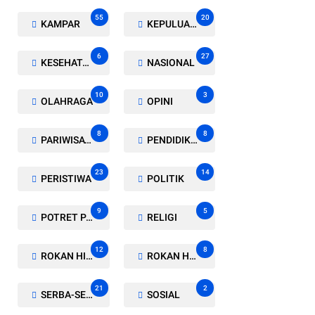
55
20
KAMPAR
KEPULUAN MERANTI
6
27
KESEHATAN
NASIONAL
10
3
OLAHRAGA
OPINI
8
8
PARIWISATA
PENDIDIKAN
23
14
PERISTIWA
POLITIK
9
5
POTRET PARLEMEN
RELIGI
12
8
ROKAN HILIR
ROKAN HULU
21
2
SERBA-SERBI
SOSIAL