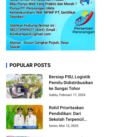
POPULAR POSTS
Bersiap PSU, Logistik
Pemilu Didistribusikan
ke Sungai Tohor
Sabtu, Februari 17, 2024
Rohil Prioritaskan
Pendidikan: Dari
Sekolah Terpencil
hingga Beasiswa
Senin, Mei 12, 2025
Merata