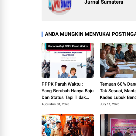
Jurnal Sumatera
ANDA MUNGKIN MENYUKAI POSTINGA
PPPK Paruh Waktu :
Temuan 60% Dan
Yang Berubah Hanya Baju
Tak Sesuai, Mant
Dan Status Tapi Tidak
Kades Lubuk Ben
Dengan Gaji Kami
YF Beri Tanggapa
Augustus 01, 2026
July 11, 2026