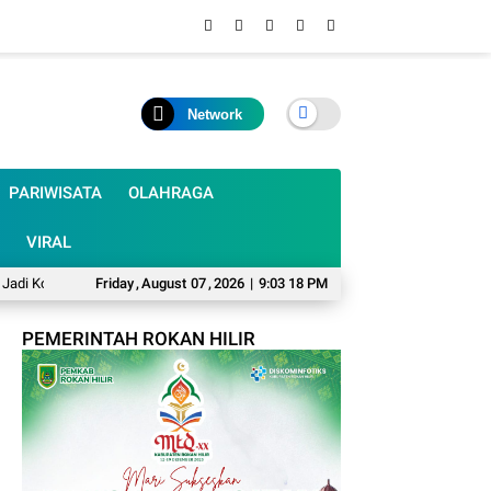
Network
PARIWISATA
OLAHRAGA
VIRAL
orban
Mumpung Musim Kemarau, Harfilin Minta Pemda Meranti Perhatikan D
Friday
,
August
07
,
2026
|
9:03 19 PM
PEMERINTAH ROKAN HILIR