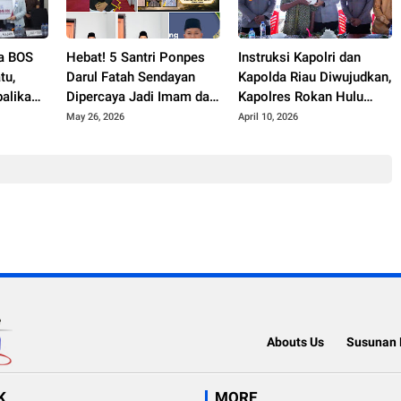
na BOS
Hebat! 5 Santri Ponpes
Instruksi Kapolri dan
tu,
Darul Fatah Sendayan
Kapolda Riau Diwujudkan,
balikan
Dipercaya Jadi Imam dan
Kapolres Rokan Hulu
ita Aset
Khatib Salat Idul Adha
Tancap Gas Bangun
May 26, 2026
April 10, 2026
1447 H
Jembatan Merah Putih
Presisi
Abouts Us
Susunan 
K
MORE