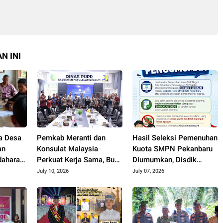
N INI
a Desa
Pemkab Meranti dan
Hasil Seleksi Pemenuhan
an
Konsulat Malaysia
Kuota SMPN Pekanbaru
dahara
Perkuat Kerja Sama, Buka
Diumumkan, Disdik
n
Peluang Kerja, Beasiswa,
Imbau Orang Tua
July 10, 2026
July 07, 2026
hingga Pasar Produk
Dampingi Anak Daftar
Lokal
Ulang