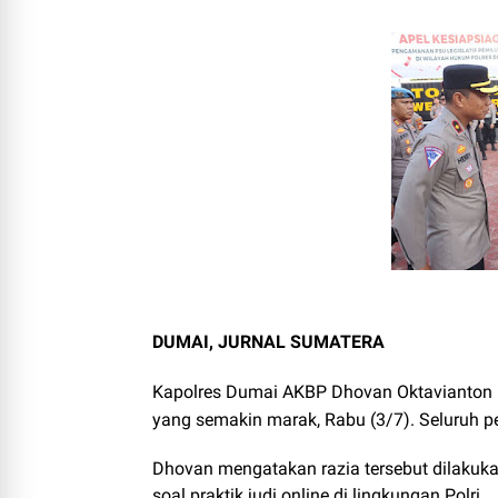
DUMAI, JURNAL SUMATERA
Kapolres Dumai AKBP Dhovan Oktavianton me
yang semakin marak, Rabu (3/7). Seluruh 
Dhovan mengatakan razia tersebut dilakukan
soal praktik judi online di lingkungan Polri.