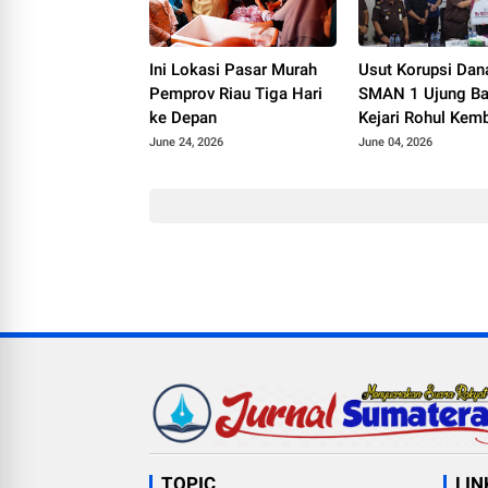
Ini Lokasi Pasar Murah
Usut Korupsi Da
Pemprov Riau Tiga Hari
SMAN 1 Ujung Ba
ke Depan
Kejari Rohul Kem
Rp962 Juta dan S
June 24, 2026
June 04, 2026
Miliaran
TOPIC
LIN