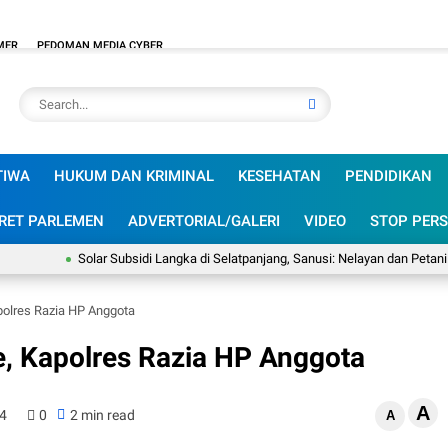
MER
PEDOMAN MEDIA CYBER
TIWA
HUKUM DAN KRIMINAL
KESEHATAN
PENDIDIKAN
RET PARLEMEN
ADVERTORIAL/GALERI
VIDEO
STOP PERS
Solar Subsidi Langka di Selatpanjang, Sanusi: Nelayan dan Petani Jadi K
polres Razia HP Anggota
e, Kapolres Razia HP Anggota
A
24
0
2 min read
A