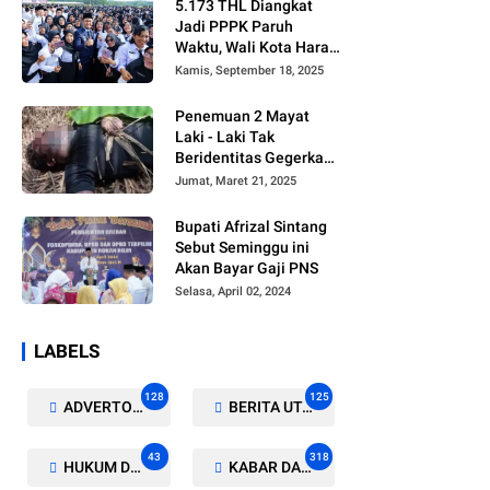
5.173 THL Diangkat
Jadi PPPK Paruh
Waktu, Wali Kota Harap
Ada Regulasi Baru
Kamis, September 18, 2025
Penemuan 2 Mayat
Laki - Laki Tak
Beridentitas Gegerkan
Warga Rohil
Jumat, Maret 21, 2025
Bupati Afrizal Sintang
Sebut Seminggu ini
Akan Bayar Gaji PNS
Selasa, April 02, 2024
LABELS
128
125
ADVERTORIAL/GALERI
BERITA UTAMA
43
318
HUKUM DAN KRIMINAL
KABAR DAERAH