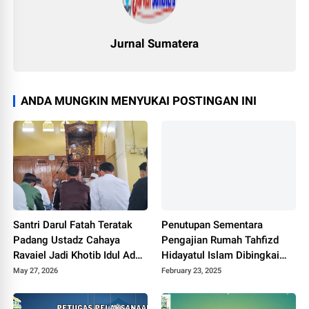
Jurnal Sumatera
ANDA MUNGKIN MENYUKAI POSTINGAN INI
Santri Darul Fatah Teratak
Penutupan Sementara
Padang Ustadz Cahaya
Pengajian Rumah Tahfizd
Ravaiel Jadi Khotib Idul Adha
Hidayatul Islam Dibingkai
di Masjid Al-Amin Desa
Dengan Makan Bajambau
May 27, 2026
February 23, 2025
Pulau Jambu