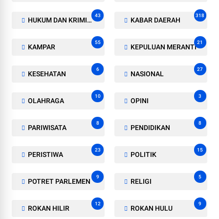
43
318
HUKUM DAN KRIMINAL
KABAR DAERAH
55
21
KAMPAR
KEPULUAN MERANTI
6
27
KESEHATAN
NASIONAL
10
3
OLAHRAGA
OPINI
8
8
PARIWISATA
PENDIDIKAN
23
15
PERISTIWA
POLITIK
9
5
POTRET PARLEMEN
RELIGI
12
9
ROKAN HILIR
ROKAN HULU