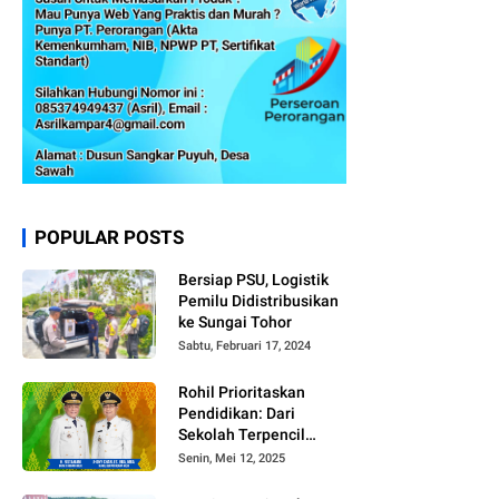
POPULAR POSTS
Bersiap PSU, Logistik
Pemilu Didistribusikan
ke Sungai Tohor
Sabtu, Februari 17, 2024
Rohil Prioritaskan
Pendidikan: Dari
Sekolah Terpencil
hingga Beasiswa
Senin, Mei 12, 2025
Merata