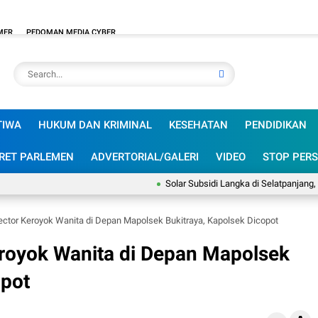
MER
PEDOMAN MEDIA CYBER
TIWA
HUKUM DAN KRIMINAL
KESEHATAN
PENDIDIKAN
RET PARLEMEN
ADVERTORIAL/GALERI
VIDEO
STOP PERS
Solar Subsidi Langka di Selatpanjang, Sanusi:
lector Keroyok Wanita di Depan Mapolsek Bukitraya, Kapolsek Dicopot
eroyok Wanita di Depan Mapolsek
opot