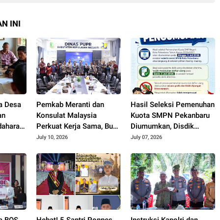
N INI
a Desa
Pemkab Meranti dan
Hasil Seleksi Pemenuhan
an
Konsulat Malaysia
Kuota SMPN Pekanbaru
dahara
Perkuat Kerja Sama, Buka
Diumumkan, Disdik
n
Peluang Kerja, Beasiswa,
Imbau Orang Tua
July 10, 2026
July 07, 2026
hingga Pasar Produk
Dampingi Anak Daftar
Lokal
Ulang
na BOS
Hebat! 5 Santri Ponpes
Instruksi Kapolri dan