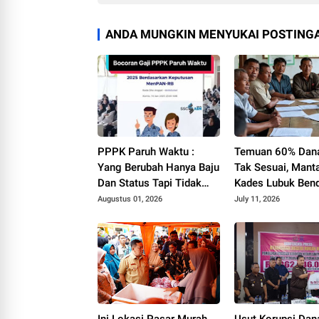
ANDA MUNGKIN MENYUKAI POSTINGA
PPPK Paruh Waktu :
Temuan 60% Dan
Yang Berubah Hanya Baju
Tak Sesuai, Mant
Dan Status Tapi Tidak
Kades Lubuk Ben
Dengan Gaji Kami
YF Beri Tanggapa
Augustus 01, 2026
July 11, 2026
Ini Lokasi Pasar Murah
Usut Korupsi Da