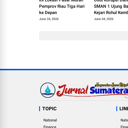
Pemprov Riau Tiga Hari
SMAN 1 Ujung Ba
ke Depan
Kejari Rohul Kem
Rp962 Juta dan S
June 24, 2026
June 04, 2026
Miliaran
TOPIC
LIN
National
Nati
Finance
Fina