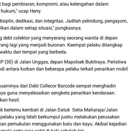
t bagi pembiaran, kompromi, atau kelengahan dalam
hukum," ucap Herry.
disiplin, dedikasi, dan integritas. Jadilah pelindung, pengayom,
kan dalam setiap situasi," pungkasnya.
 debt colektor yang menyerang seorang wanita di depan
rang lagi yang menjadi buronan. Keempat pelaku ditangkap
i waktu dan tempat yang berbeda.
P (30) di Jalan Unggas, depan Mapolsek Bukitraya. Peristiwa
di antara korban dan beberapa pelaku terkait penarikan mobil
suaminya dari Debt Collecor Barcode sempat menghadiri
raya guna menyelesaikan sengketa penarikan kendaraan.
an hasil.
k bertemu kembali di Jalan Datuk Setia Maharaja/Jalan
ra pelaku yang telah berkumpul justru melakukan perusakan
ukan pemukulan menggunakan batu dan kayu. Akibat kejadian
pala serta rasa sakit di kaki sebelah kiri.