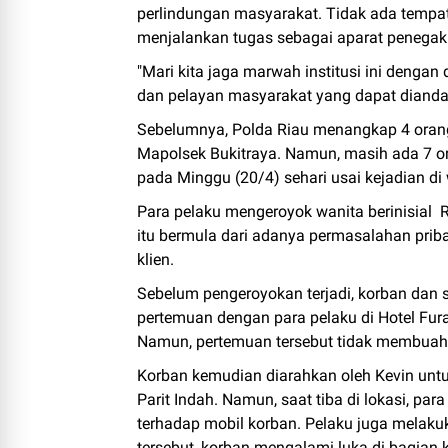
perlindungan masyarakat. Tidak ada tempa
menjalankan tugas sebagai aparat penegak 
"Mari kita jaga marwah institusi ini dengan 
dan pelayan masyarakat yang dapat diandal
Sebelumnya, Polda Riau menangkap 4 orang
Mapolsek Bukitraya. Namun, masih ada 7 o
pada Minggu (20/4) sehari usai kejadian d
Para pelaku mengeroyok wanita berinisial R
itu bermula dari adanya permasalahan priba
klien.
Sebelum pengeroyokan terjadi, korban dan 
pertemuan dengan para pelaku di Hotel Fu
Namun, pertemuan tersebut tidak membuahk
Korban kemudian diarahkan oleh Kevin untu
Parit Indah. Namun, saat tiba di lokasi, pa
terhadap mobil korban. Pelaku juga melak
tersebut, korban mengalami luka di bagian ke