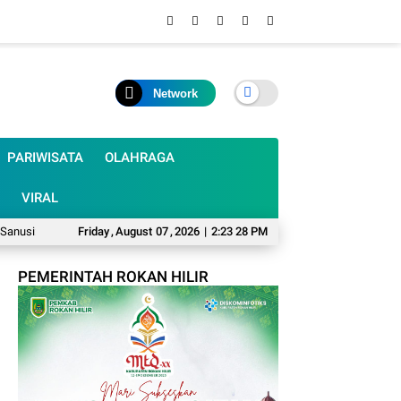
Network
PARIWISATA
OLAHRAGA
VIRAL
 Nelayan dan Petani Jadi Korban
Friday
,
August
07
,
2026
Mumpung Musim Kemarau, Harfilin Minta Pe
|
2:23 29 PM
PEMERINTAH ROKAN HILIR