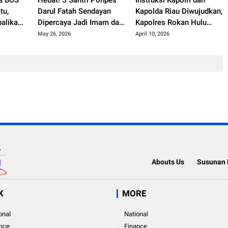
tu,
Darul Fatah Sendayan
Kapolda Riau Diwujudkan,
balikan
Dipercaya Jadi Imam dan
Kapolres Rokan Hulu
ita Aset
Khatib Salat Idul Adha
Tancap Gas Bangun
May 26, 2026
April 10, 2026
1447 H
Jembatan Merah Putih
Presisi
Abouts Us
Susunan 
K
MORE
onal
National
nce
Finance