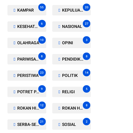
55
20
KAMPAR
KEPULUAN MERANTI
6
27
KESEHATAN
NASIONAL
10
3
OLAHRAGA
OPINI
8
8
PARIWISATA
PENDIDIKAN
23
14
PERISTIWA
POLITIK
9
5
POTRET PARLEMEN
RELIGI
12
8
ROKAN HILIR
ROKAN HULU
21
2
SERBA-SERBI
SOSIAL