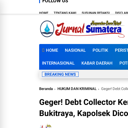
FOLLOW US
HOME
TENTANG KAMI
SUSUNAN REDAKSI
DISCLAI
HOME
NASIONAL
POLITIK
PERIS
INTERNASIONAL
KABAR DAERAH
POT
BREAKING NEWS
Beranda
HUKUM DAN KRIMINAL
Geger! Debt Col
Geger! Debt Collector K
Bukitraya, Kapolsek Dic