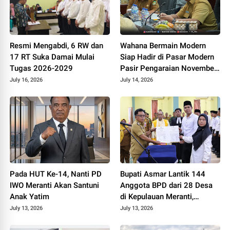
Resmi Mengabdi, 6 RW dan
Wahana Bermain Modern
17 RT Suka Damai Mulai
Siap Hadir di Pasar Modern
Tugas 2026-2029
Pasir Pengaraian November
2026
July 16, 2026
July 14, 2026
Pada HUT Ke-14, Nanti PD
Bupati Asmar Lantik 144
IWO Meranti Akan Santuni
Anggota BPD dari 28 Desa
Anak Yatim
di Kepulauan Meranti,
Tekankan Integritas dan
July 13, 2026
July 13, 2026
Sinergi Bangun Desa