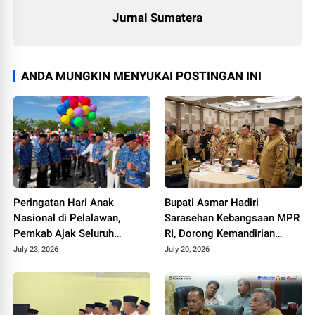
Jurnal Sumatera
ANDA MUNGKIN MENYUKAI POSTINGAN INI
Peringatan Hari Anak
Bupati Asmar Hadiri
Nasional di Pelalawan,
Sarasehan Kebangsaan MPR
Pemkab Ajak Seluruh
RI, Dorong Kemandirian
Elemen Wujudkan Generasi
Fiskal Daerah
July 23, 2026
July 20, 2026
Emas 2045