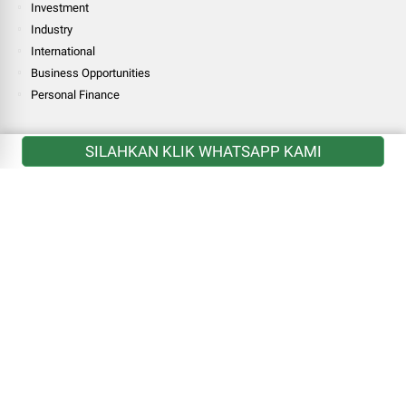
Investment
Industry
International
Business Opportunities
Personal Finance
LINK
SILAHKAN KLIK WHATSAPP KAMI
National
Finance
Investment
Industry
International
Business Opportunities
Personal Finance
MORE
National