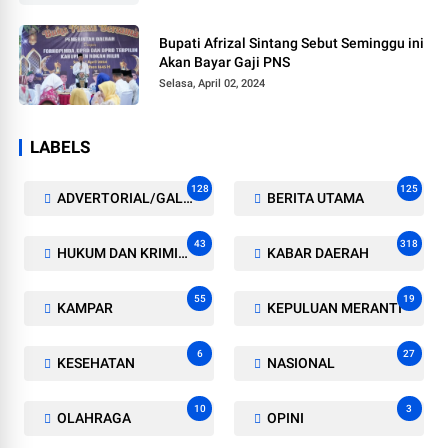
Bupati Afrizal Sintang Sebut Seminggu ini
Akan Bayar Gaji PNS
Selasa, April 02, 2024
LABELS
128
125
ADVERTORIAL/GALERI
BERITA UTAMA
43
318
HUKUM DAN KRIMINAL
KABAR DAERAH
55
19
KAMPAR
KEPULUAN MERANTI
6
27
KESEHATAN
NASIONAL
10
3
OLAHRAGA
OPINI