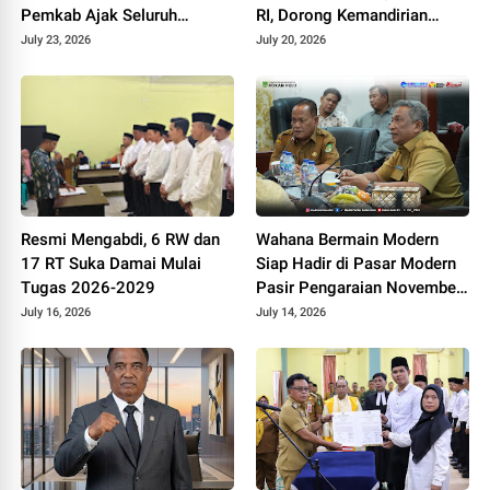
Pemkab Ajak Seluruh
RI, Dorong Kemandirian
Elemen Wujudkan Generasi
Fiskal Daerah
July 23, 2026
July 20, 2026
Emas 2045
Resmi Mengabdi, 6 RW dan
Wahana Bermain Modern
17 RT Suka Damai Mulai
Siap Hadir di Pasar Modern
Tugas 2026-2029
Pasir Pengaraian November
2026
July 16, 2026
July 14, 2026