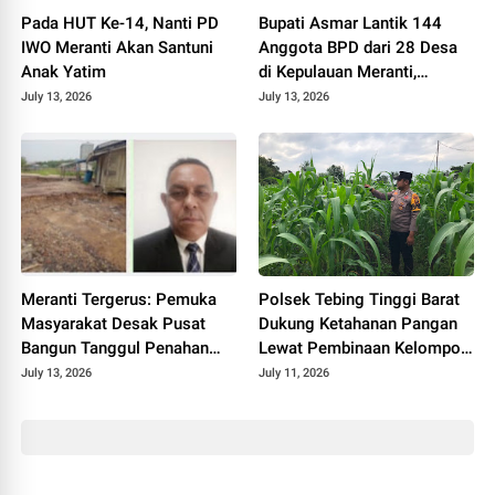
Pada HUT Ke-14, Nanti PD
Bupati Asmar Lantik 144
IWO Meranti Akan Santuni
Anggota BPD dari 28 Desa
Anak Yatim
di Kepulauan Meranti,
Tekankan Integritas dan
July 13, 2026
July 13, 2026
Sinergi Bangun Desa
Meranti Tergerus: Pemuka
Polsek Tebing Tinggi Barat
Masyarakat Desak Pusat
Dukung Ketahanan Pangan
Bangun Tanggul Penahan
Lewat Pembinaan Kelompok
Gelombang
Tani Tunas Harapan Maju
July 13, 2026
July 11, 2026