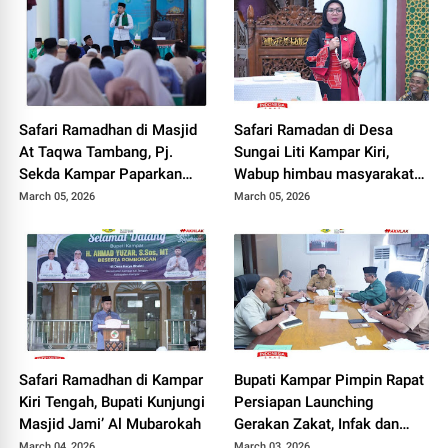
Safari Ramadhan di Masjid
Safari Ramadan di Desa
At Taqwa Tambang, Pj.
Sungai Liti Kampar Kiri,
Sekda Kampar Paparkan
Wabup himbau masyarakat
beberapa program Pemkab
untuk perkuat silaturrahmi
March 05, 2026
March 05, 2026
Kampar
Safari Ramadhan di Kampar
Bupati Kampar Pimpin Rapat
Kiri Tengah, Bupati Kunjungi
Persiapan Launching
Masjid Jami’ Al Mubarokah
Gerakan Zakat, Infak dan
Sedekah
March 04, 2026
March 03, 2026