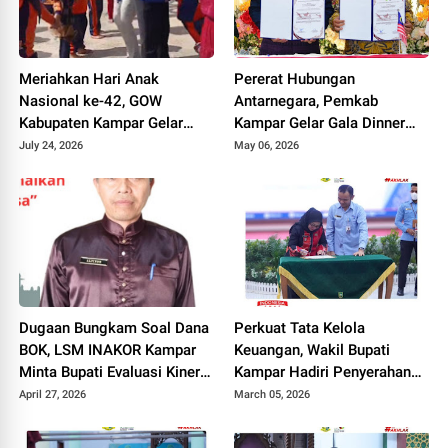
Meriahkan Hari Anak
Pererat Hubungan
Nasional ke-42, GOW
Antarnegara, Pemkab
Kabupaten Kampar Gelar
Kampar Gelar Gala Dinner
Berbagai Perlombaan di UPT
Pertukaran Pelajar
July 24, 2026
May 06, 2026
SDN 012 Langgini
Internasional
Dugaan Bungkam Soal Dana
Perkuat Tata Kelola
BOK, LSM INAKOR Kampar
Keuangan, Wakil Bupati
Minta Bupati Evaluasi Kinerja
Kampar Hadiri Penyerahan
Kapus Simalinyang
Laporan Eksekutif BPKP dan
April 27, 2026
March 05, 2026
Entry Meeting Anggaran
2026