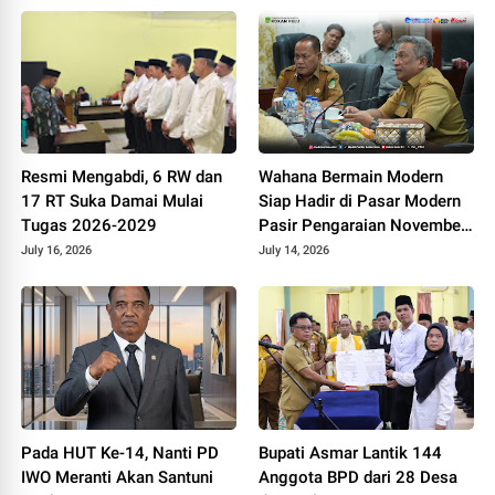
Resmi Mengabdi, 6 RW dan
Wahana Bermain Modern
17 RT Suka Damai Mulai
Siap Hadir di Pasar Modern
Tugas 2026-2029
Pasir Pengaraian November
2026
July 16, 2026
July 14, 2026
Pada HUT Ke-14, Nanti PD
Bupati Asmar Lantik 144
IWO Meranti Akan Santuni
Anggota BPD dari 28 Desa