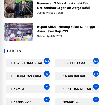
Penemuan 2 Mayat Laki - Laki Tak
Beridentitas Gegerkan Warga Rohil
Jumat, Maret 21, 2025
Bupati Afrizal Sintang Sebut Seminggu ini
Akan Bayar Gaji PNS
Selasa, April 02, 2024
LABELS
128
125
ADVERTORIAL/GALERI
BERITA UTAMA
43
318
HUKUM DAN KRIMINAL
KABAR DAERAH
55
21
KAMPAR
KEPULUAN MERANTI
6
27
KESEHATAN
NASIONAL