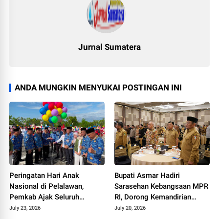
Jurnal Sumatera
ANDA MUNGKIN MENYUKAI POSTINGAN INI
Peringatan Hari Anak
Bupati Asmar Hadiri
Nasional di Pelalawan,
Sarasehan Kebangsaan MPR
Pemkab Ajak Seluruh
RI, Dorong Kemandirian
Elemen Wujudkan Generasi
Fiskal Daerah
July 23, 2026
July 20, 2026
Emas 2045