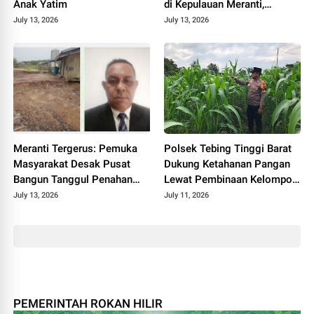
Anak Yatim
di Kepulauan Meranti,
Tekankan Integritas dan
July 13, 2026
July 13, 2026
Sinergi Bangun Desa
Meranti Tergerus: Pemuka
Polsek Tebing Tinggi Barat
Masyarakat Desak Pusat
Dukung Ketahanan Pangan
Bangun Tanggul Penahan
Lewat Pembinaan Kelompok
Gelombang
Tani Tunas Harapan Maju
July 13, 2026
July 11, 2026
PEMERINTAH ROKAN HILIR