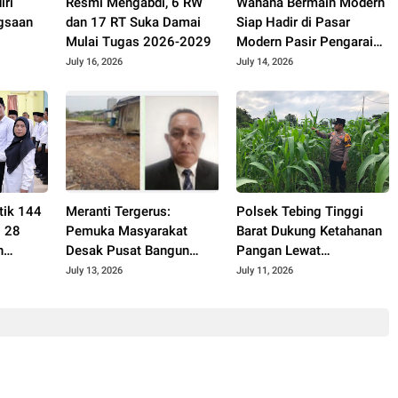
iri
Resmi Mengabdi, 6 RW
Wahana Bermain Modern
gsaan
dan 17 RT Suka Damai
Siap Hadir di Pasar
Mulai Tugas 2026-2029
Modern Pasir Pengaraian
al
November 2026
July 16, 2026
July 14, 2026
tik 144
Meranti Tergerus:
Polsek Tebing Tinggi
i 28
Pemuka Masyarakat
Barat Dukung Ketahanan
n
Desak Pusat Bangun
Pangan Lewat
n
Tanggul Penahan
Pembinaan Kelompok
July 13, 2026
July 11, 2026
ergi
Gelombang
Tani Tunas Harapan Maju