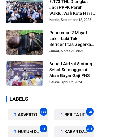
5.173 THL Diangkat
Jadi PPPK Paruh
Waktu, Wali Kota Harap
Ada Regulasi Baru
Kamis, September 18, 2025
Penemuan 2 Mayat
Laki - Laki Tak
Beridentitas Gegerkan
Warga Rohil
Jumat, Maret 21, 2025
Bupati Afrizal Sintang
Sebut Seminggu ini
Akan Bayar Gaji PNS
Selasa, April 02, 2024
LABELS
128
125
ADVERTORIAL/GALERI
BERITA UTAMA
43
318
HUKUM DAN KRIMINAL
KABAR DAERAH