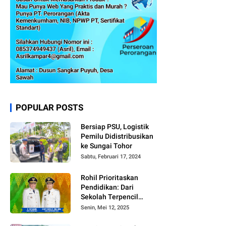
POPULAR POSTS
Bersiap PSU, Logistik
Pemilu Didistribusikan
ke Sungai Tohor
Sabtu, Februari 17, 2024
Rohil Prioritaskan
Pendidikan: Dari
Sekolah Terpencil
hingga Beasiswa
Senin, Mei 12, 2025
Merata