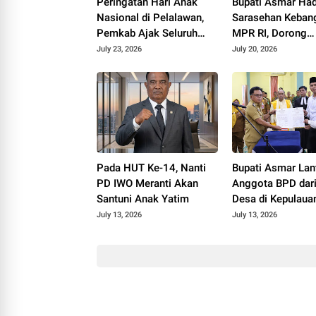
Peringatan Hari Anak
Bupati Asmar Had
Nasional di Pelalawan,
Sarasehan Keban
Pemkab Ajak Seluruh
MPR RI, Dorong
Elemen Wujudkan
Kemandirian Fisk
July 23, 2026
July 20, 2026
Generasi Emas 2045
Daerah
Pada HUT Ke-14, Nanti
Bupati Asmar Lan
PD IWO Meranti Akan
Anggota BPD dar
Santuni Anak Yatim
Desa di Kepulaua
Meranti, Tekanka
July 13, 2026
July 13, 2026
Integritas dan Sin
Bangun Desa