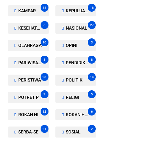
55
18
KAMPAR
KEPULUAN MERANTI
6
27
KESEHATAN
NASIONAL
10
3
OLAHRAGA
OPINI
8
8
PARIWISATA
PENDIDIKAN
23
14
PERISTIWA
POLITIK
9
5
POTRET PARLEMEN
RELIGI
12
6
ROKAN HILIR
ROKAN HULU
21
2
SERBA-SERBI
SOSIAL