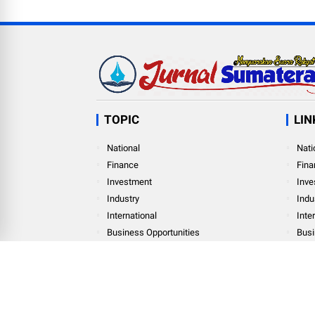
TOPIC
LIN
National
Nati
Finance
Fina
Investment
Inve
Industry
Indu
International
Inte
Business Opportunities
Busi
Personal Finance
Pers
© Copyright
2026
-
Jurnal Sumatera