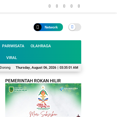
Network
PARIWISATA
OLAHRAGA
VIRAL
g Penguatan Koperasi dan UMKM
Thursday
,
August
06
,
2026
Raker Perdana, PWRI Meranti Bentuk Tim S
|
03:35 02 AM
PEMERINTAH ROKAN HILIR