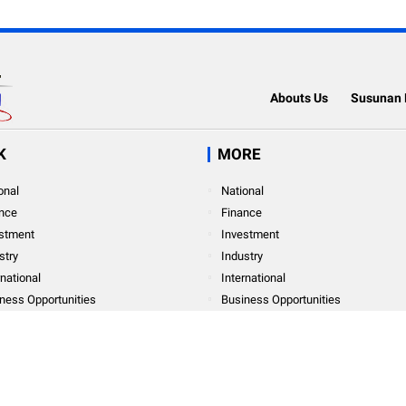
Abouts Us
Susunan 
K
MORE
onal
National
nce
Finance
stment
Investment
stry
Industry
rnational
International
SILAHKAN KLIK WHATSAPP KAMI
ness Opportunities
Business Opportunities
onal Finance
Personal Finance