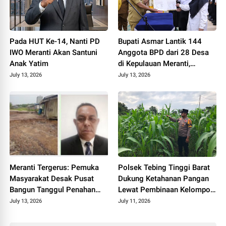
Pada HUT Ke-14, Nanti PD
Bupati Asmar Lantik 144
IWO Meranti Akan Santuni
Anggota BPD dari 28 Desa
Anak Yatim
di Kepulauan Meranti,
Tekankan Integritas dan
July 13, 2026
July 13, 2026
Sinergi Bangun Desa
Meranti Tergerus: Pemuka
Polsek Tebing Tinggi Barat
Masyarakat Desak Pusat
Dukung Ketahanan Pangan
Bangun Tanggul Penahan
Lewat Pembinaan Kelompok
Gelombang
Tani Tunas Harapan Maju
July 13, 2026
July 11, 2026