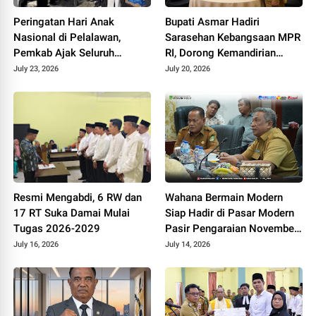
Peringatan Hari Anak
Bupati Asmar Hadiri
Nasional di Pelalawan,
Sarasehan Kebangsaan MPR
Pemkab Ajak Seluruh
RI, Dorong Kemandirian
Elemen Wujudkan Generasi
Fiskal Daerah
July 23, 2026
July 20, 2026
Emas 2045
Resmi Mengabdi, 6 RW dan
Wahana Bermain Modern
17 RT Suka Damai Mulai
Siap Hadir di Pasar Modern
Tugas 2026-2029
Pasir Pengaraian November
2026
July 16, 2026
July 14, 2026