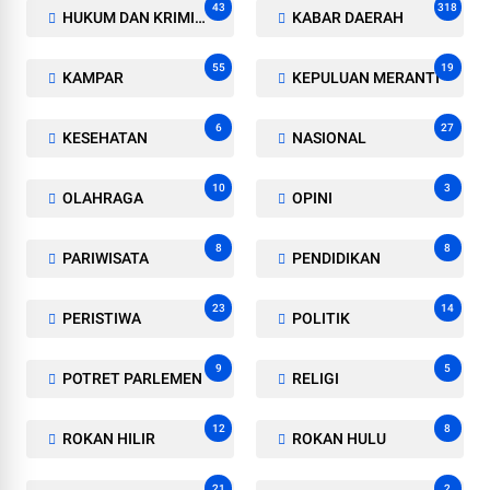
43
318
HUKUM DAN KRIMINAL
KABAR DAERAH
55
19
KAMPAR
KEPULUAN MERANTI
6
27
KESEHATAN
NASIONAL
10
3
OLAHRAGA
OPINI
8
8
PARIWISATA
PENDIDIKAN
23
14
PERISTIWA
POLITIK
9
5
POTRET PARLEMEN
RELIGI
12
8
ROKAN HILIR
ROKAN HULU
21
2