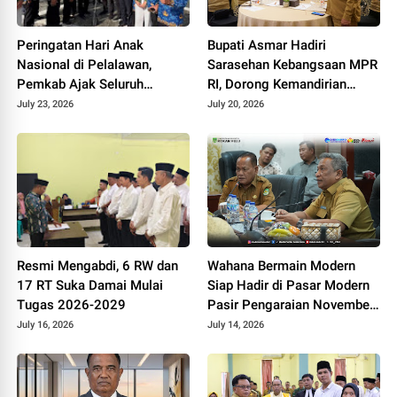
Peringatan Hari Anak
Bupati Asmar Hadiri
Nasional di Pelalawan,
Sarasehan Kebangsaan MPR
Pemkab Ajak Seluruh
RI, Dorong Kemandirian
Elemen Wujudkan Generasi
Fiskal Daerah
July 23, 2026
July 20, 2026
Emas 2045
Resmi Mengabdi, 6 RW dan
Wahana Bermain Modern
17 RT Suka Damai Mulai
Siap Hadir di Pasar Modern
Tugas 2026-2029
Pasir Pengaraian November
2026
July 16, 2026
July 14, 2026