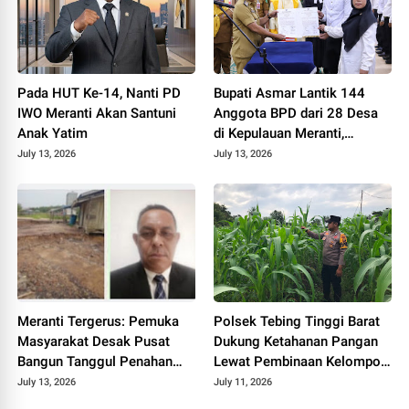
Pada HUT Ke-14, Nanti PD
Bupati Asmar Lantik 144
IWO Meranti Akan Santuni
Anggota BPD dari 28 Desa
Anak Yatim
di Kepulauan Meranti,
Tekankan Integritas dan
July 13, 2026
July 13, 2026
Sinergi Bangun Desa
Meranti Tergerus: Pemuka
Polsek Tebing Tinggi Barat
Masyarakat Desak Pusat
Dukung Ketahanan Pangan
Bangun Tanggul Penahan
Lewat Pembinaan Kelompok
Gelombang
Tani Tunas Harapan Maju
July 13, 2026
July 11, 2026