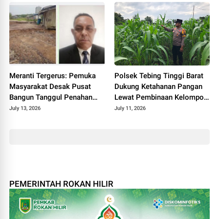
Meranti Tergerus: Pemuka
Polsek Tebing Tinggi Barat
Masyarakat Desak Pusat
Dukung Ketahanan Pangan
Bangun Tanggul Penahan
Lewat Pembinaan Kelompok
Gelombang
Tani Tunas Harapan Maju
July 13, 2026
July 11, 2026
PEMERINTAH ROKAN HILIR