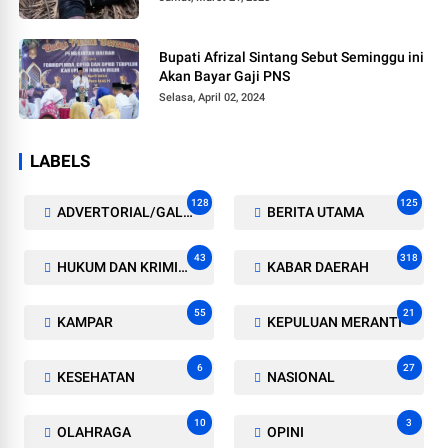
Bupati Afrizal Sintang Sebut Seminggu ini
Akan Bayar Gaji PNS
Selasa, April 02, 2024
LABELS
128
125
ADVERTORIAL/GALERI
BERITA UTAMA
43
318
HUKUM DAN KRIMINAL
KABAR DAERAH
55
21
KAMPAR
KEPULUAN MERANTI
6
27
KESEHATAN
NASIONAL
10
3
OLAHRAGA
OPINI