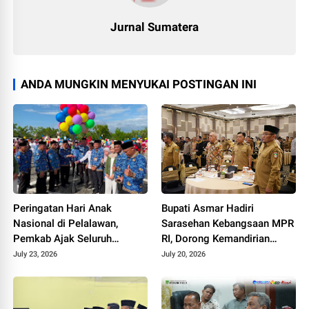
Jurnal Sumatera
ANDA MUNGKIN MENYUKAI POSTINGAN INI
Peringatan Hari Anak
Bupati Asmar Hadiri
Nasional di Pelalawan,
Sarasehan Kebangsaan MPR
Pemkab Ajak Seluruh
RI, Dorong Kemandirian
Elemen Wujudkan Generasi
Fiskal Daerah
July 23, 2026
July 20, 2026
Emas 2045