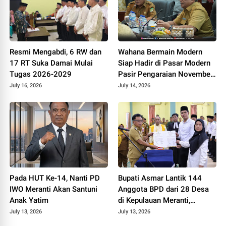
Resmi Mengabdi, 6 RW dan
Wahana Bermain Modern
17 RT Suka Damai Mulai
Siap Hadir di Pasar Modern
Tugas 2026-2029
Pasir Pengaraian November
2026
July 16, 2026
July 14, 2026
Pada HUT Ke-14, Nanti PD
Bupati Asmar Lantik 144
IWO Meranti Akan Santuni
Anggota BPD dari 28 Desa
Anak Yatim
di Kepulauan Meranti,
Tekankan Integritas dan
July 13, 2026
July 13, 2026
Sinergi Bangun Desa