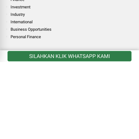
Investment
Industry
International
Business Opportunities
Personal Finance
LINK
SILAHKAN KLIK WHATSAPP KAMI
National
Finance
Investment
Industry
International
Business Opportunities
Personal Finance
MORE