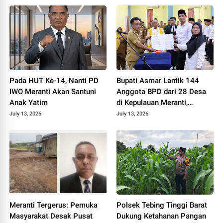
Pada HUT Ke-14, Nanti PD
Bupati Asmar Lantik 144
IWO Meranti Akan Santuni
Anggota BPD dari 28 Desa
Anak Yatim
di Kepulauan Meranti,
Tekankan Integritas dan
July 13, 2026
July 13, 2026
Sinergi Bangun Desa
Meranti Tergerus: Pemuka
Polsek Tebing Tinggi Barat
Masyarakat Desak Pusat
Dukung Ketahanan Pangan