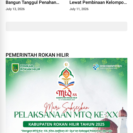
Bangun Tanggul Penahan
Lewat Pembinaan Kelompok
Gelombang
Tani Tunas Harapan Maju
July 13, 2026
July 11, 2026
PEMERINTAH ROKAN HILIR