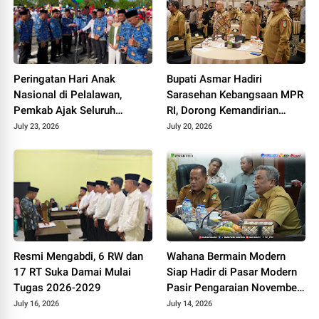
Peringatan Hari Anak
Bupati Asmar Hadiri
Nasional di Pelalawan,
Sarasehan Kebangsaan MPR
Pemkab Ajak Seluruh
RI, Dorong Kemandirian
Elemen Wujudkan Generasi
Fiskal Daerah
July 23, 2026
July 20, 2026
Emas 2045
Resmi Mengabdi, 6 RW dan
Wahana Bermain Modern
17 RT Suka Damai Mulai
Siap Hadir di Pasar Modern
Tugas 2026-2029
Pasir Pengaraian November
2026
July 16, 2026
July 14, 2026