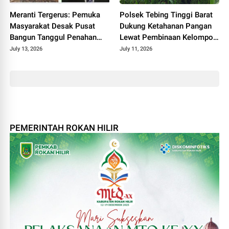
Meranti Tergerus: Pemuka
Polsek Tebing Tinggi Barat
Masyarakat Desak Pusat
Dukung Ketahanan Pangan
Bangun Tanggul Penahan
Lewat Pembinaan Kelompok
Gelombang
Tani Tunas Harapan Maju
July 13, 2026
July 11, 2026
PEMERINTAH ROKAN HILIR