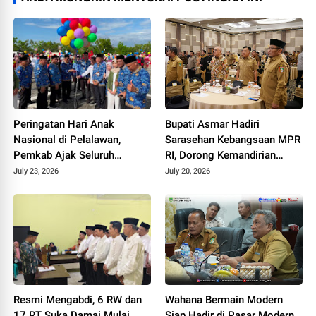
Peringatan Hari Anak
Bupati Asmar Hadiri
Nasional di Pelalawan,
Sarasehan Kebangsaan MPR
Pemkab Ajak Seluruh
RI, Dorong Kemandirian
Elemen Wujudkan Generasi
Fiskal Daerah
July 23, 2026
July 20, 2026
Emas 2045
Resmi Mengabdi, 6 RW dan
Wahana Bermain Modern
17 RT Suka Damai Mulai
Siap Hadir di Pasar Modern