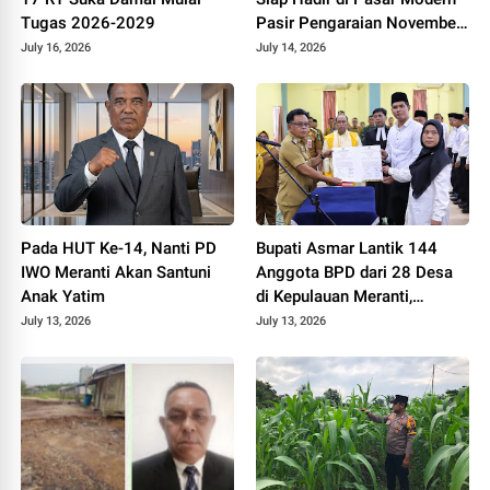
Tugas 2026-2029
Pasir Pengaraian November
2026
July 16, 2026
July 14, 2026
Pada HUT Ke-14, Nanti PD
Bupati Asmar Lantik 144
IWO Meranti Akan Santuni
Anggota BPD dari 28 Desa
Anak Yatim
di Kepulauan Meranti,
Tekankan Integritas dan
July 13, 2026
July 13, 2026
Sinergi Bangun Desa