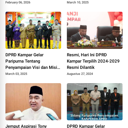
Tata Kelola Pemerintahan
February 06, 2026
March 10, 2025
yang Bersih
DPRD Kampar Gelar
Resmi, Hari Ini DPRD
Paripurna Tentang
Kampar Terpilih 2024-2029
Penyampaian Visi dan Misi
Resmi Dilantik
Bupati
March 03, 2025
Augustus 27, 2024
Jemput Aspirasi Tony
DPRD Kampar Gelar