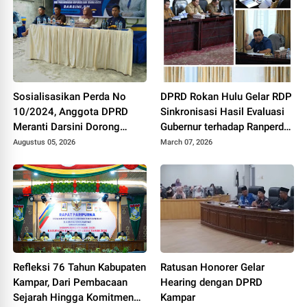
Sosialisasikan Perda No
DPRD Rokan Hulu Gelar RDP
10/2024, Anggota DPRD
Sinkronisasi Hasil Evaluasi
Meranti Darsini Dorong
Gubernur terhadap Ranperda
Penguatan Koperasi dan
APBD 2026
Augustus 05, 2026
March 07, 2026
UMKM
Refleksi 76 Tahun Kabupaten
Ratusan Honorer Gelar
Kampar, Dari Pembacaan
Hearing dengan DPRD
Sejarah Hingga Komitmen
Kampar