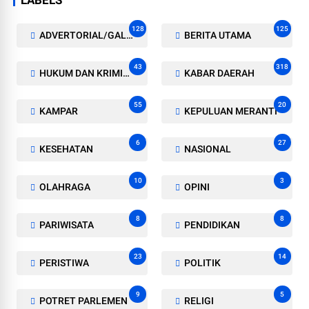
128
125
ADVERTORIAL/GALERI
BERITA UTAMA
43
318
HUKUM DAN KRIMINAL
KABAR DAERAH
55
20
KAMPAR
KEPULUAN MERANTI
6
27
KESEHATAN
NASIONAL
10
3
OLAHRAGA
OPINI
8
8
PARIWISATA
PENDIDIKAN
23
14
PERISTIWA
POLITIK
9
5
POTRET PARLEMEN
RELIGI