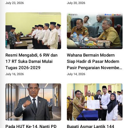
Elemen Wujudkan Generasi
Fiskal Daerah
July 23, 2026
July 20, 2026
Emas 2045
Resmi Mengabdi, 6 RW dan
Wahana Bermain Modern
17 RT Suka Damai Mulai
Siap Hadir di Pasar Modern
Tugas 2026-2029
Pasir Pengaraian November
2026
July 16, 2026
July 14, 2026
Pada HUT Ke-14, Nanti PD
Bupati Asmar Lantik 144