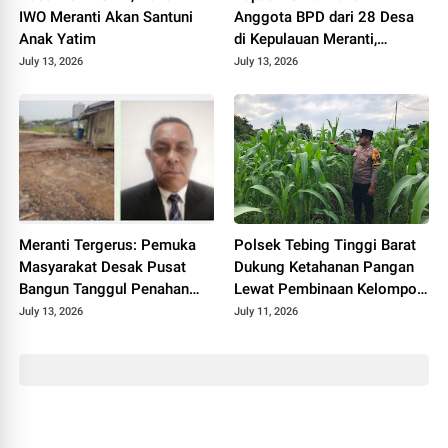
IWO Meranti Akan Santuni
Anggota BPD dari 28 Desa
Anak Yatim
di Kepulauan Meranti,
Tekankan Integritas dan
July 13, 2026
July 13, 2026
Sinergi Bangun Desa
Meranti Tergerus: Pemuka
Polsek Tebing Tinggi Barat
Masyarakat Desak Pusat
Dukung Ketahanan Pangan
Bangun Tanggul Penahan
Lewat Pembinaan Kelompok
Gelombang
Tani Tunas Harapan Maju
July 13, 2026
July 11, 2026