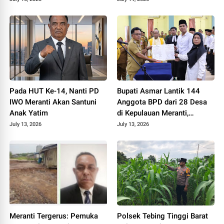
Pada HUT Ke-14, Nanti PD
Bupati Asmar Lantik 144
IWO Meranti Akan Santuni
Anggota BPD dari 28 Desa
Anak Yatim
di Kepulauan Meranti,
Tekankan Integritas dan
July 13, 2026
July 13, 2026
Sinergi Bangun Desa
Meranti Tergerus: Pemuka
Polsek Tebing Tinggi Barat