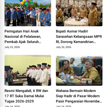
Peringatan Hari Anak
Bupati Asmar Hadiri
Nasional di Pelalawan,
Sarasehan Kebangsaan MPR
Pemkab Ajak Seluruh
RI, Dorong Kemandirian
Elemen Wujudkan Generasi
Fiskal Daerah
July 23, 2026
July 20, 2026
Emas 2045
Resmi Mengabdi, 6 RW dan
Wahana Bermain Modern
17 RT Suka Damai Mulai
Siap Hadir di Pasar Modern
Tugas 2026-2029
Pasir Pengaraian November
2026
July 16, 2026
July 14, 2026