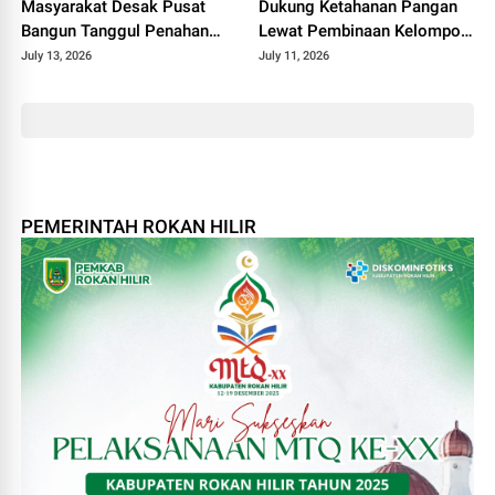
Masyarakat Desak Pusat
Dukung Ketahanan Pangan
Bangun Tanggul Penahan
Lewat Pembinaan Kelompok
Gelombang
Tani Tunas Harapan Maju
July 13, 2026
July 11, 2026
PEMERINTAH ROKAN HILIR