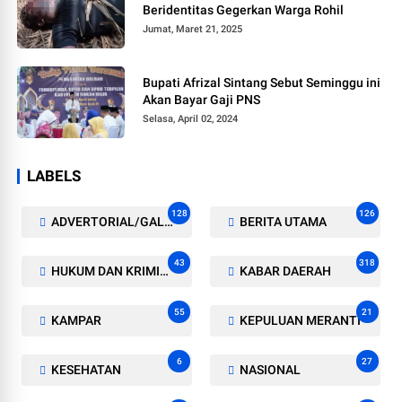
Beridentitas Gegerkan Warga Rohil
Jumat, Maret 21, 2025
Bupati Afrizal Sintang Sebut Seminggu ini
Akan Bayar Gaji PNS
Selasa, April 02, 2024
LABELS
128
126
ADVERTORIAL/GALERI
BERITA UTAMA
43
318
HUKUM DAN KRIMINAL
KABAR DAERAH
55
21
KAMPAR
KEPULUAN MERANTI
6
27
KESEHATAN
NASIONAL