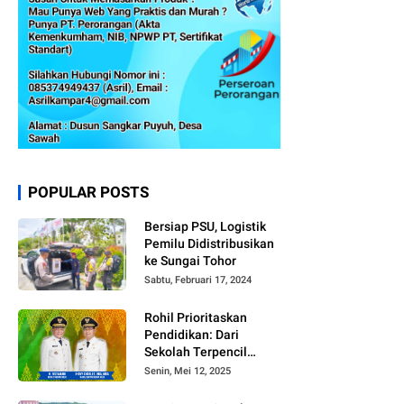
POPULAR POSTS
Bersiap PSU, Logistik
Pemilu Didistribusikan
ke Sungai Tohor
Sabtu, Februari 17, 2024
Rohil Prioritaskan
Pendidikan: Dari
Sekolah Terpencil
hingga Beasiswa
Senin, Mei 12, 2025
Merata