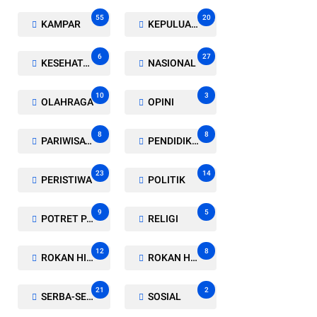
55
20
KAMPAR
KEPULUAN MERANTI
6
27
KESEHATAN
NASIONAL
10
3
OLAHRAGA
OPINI
8
8
PARIWISATA
PENDIDIKAN
23
14
PERISTIWA
POLITIK
9
5
POTRET PARLEMEN
RELIGI
12
8
ROKAN HILIR
ROKAN HULU
21
2
SERBA-SERBI
SOSIAL