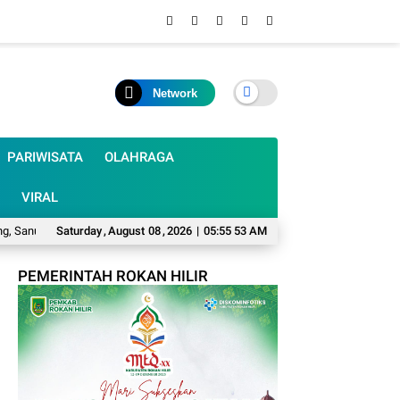
Network
PARIWISATA
OLAHRAGA
VIRAL
usi: Nelayan dan Petani Jadi Korban
Saturday
,
August
08
,
2026
|
Mumpung Musim Kemarau, Harfilin Mint
05:55 54 AM
PEMERINTAH ROKAN HILIR