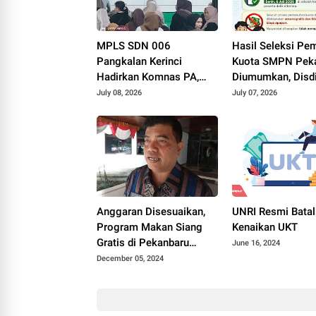
MPLS SDN 006
Hasil Seleksi P
Pangkalan Kerinci
Kuota SMPN Pek
Hadirkan Komnas PA,
Diumumkan, Disd
Orang Tua Dibekali
Imbau Orang Tua
July 08, 2026
July 07, 2026
Pemahaman Hukum
Dampingi Anak Da
Perlindungan Anak
Ulang
Anggaran Disesuaikan,
UNRI Resmi Bata
Program Makan Siang
Kenaikan UKT
Gratis di Pekanbaru
June 16, 2024
Tunggu Juknis
December 05, 2024