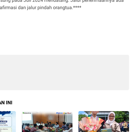
gsung pada Juli 2024 mendatang. Jalur penerimaannya ada
r afirmasi dan jalur pindah orangtua.****
N INI