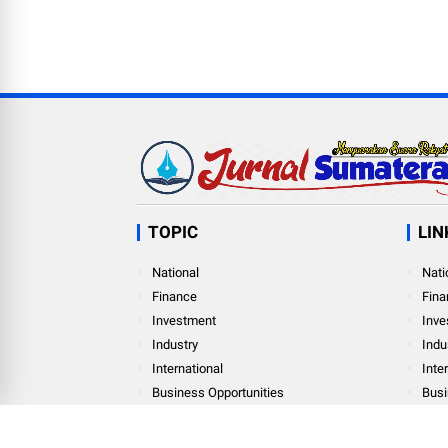
TOPIC
LIN
National
Nati
Finance
Fina
Investment
Inve
Industry
Indu
International
Inte
Business Opportunities
Busi
Personal Finance
Pers