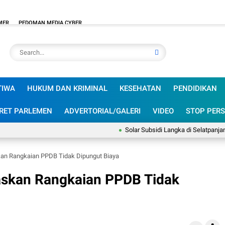
MER
PEDOMAN MEDIA CYBER
TIWA
HUKUM DAN KRIMINAL
KESEHATAN
PENDIDIKAN
RET PARLEMEN
ADVERTORIAL/GALERI
VIDEO
STOP PERS
Solar Subsidi Langka di Selatpanjang, San
an Rangkaian PPDB Tidak Dipungut Biaya
askan Rangkaian PPDB Tidak