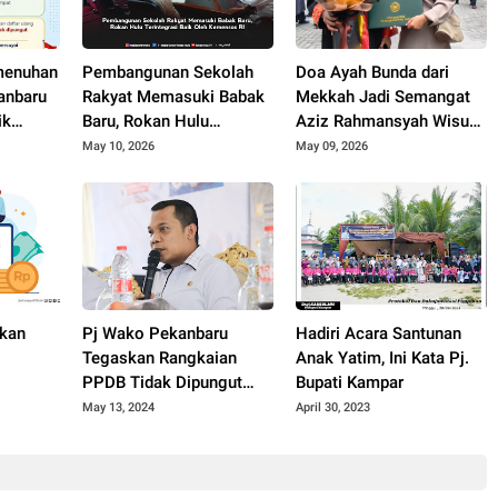
emenuhan
Pembangunan Sekolah
Doa Ayah Bunda dari
anbaru
Rakyat Memasuki Babak
Mekkah Jadi Semangat
ik
Baru, Rokan Hulu
Aziz Rahmansyah Wisuda
Terintegrasi Baik Oleh
Bersama Sang Adik
May 10, 2026
May 09, 2026
ftar
Kemensos RI
lkan
Pj Wako Pekanbaru
Hadiri Acara Santunan
Tegaskan Rangkaian
Anak Yatim, Ini Kata Pj.
PPDB Tidak Dipungut
Bupati Kampar
Biaya
May 13, 2024
April 30, 2023