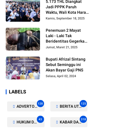
5.173 THL Diangkat
Jadi PPPK Paruh
Waktu, Wali Kota Harap
Ada Regulasi Baru
Kamis, September 18, 2025
Penemuan 2 Mayat
Laki - Laki Tak
Beridentitas Gegerkan
Warga Rohil
Jumat, Maret 21, 2025
Bupati Afrizal Sintang
Sebut Seminggu ini
Akan Bayar Gaji PNS
Selasa, April 02, 2024
LABELS
128
125
ADVERTORIAL/GALERI
BERITA UTAMA
43
318
HUKUM DAN KRIMINAL
KABAR DAERAH