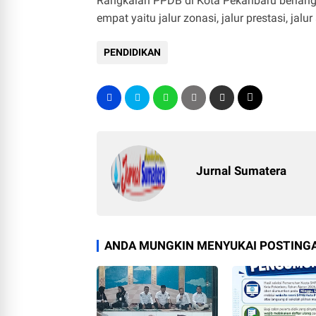
Rangkaian PPDB di Kota Pekanbaru berlan
empat yaitu jalur zonasi, jalur prestasi, jalu
PENDIDIKAN
Jurnal Sumatera
ANDA MUNGKIN MENYUKAI POSTINGA