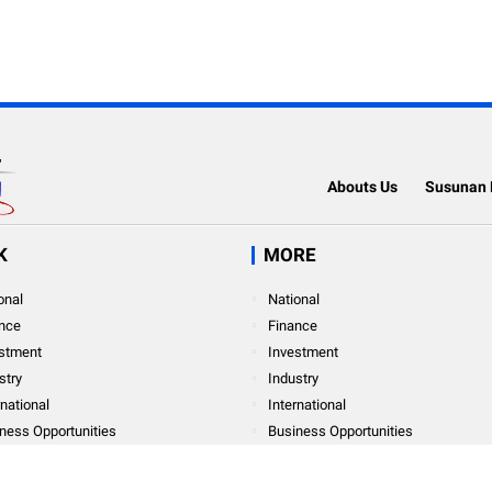
Abouts Us
Susunan 
K
MORE
onal
National
nce
Finance
stment
Investment
stry
Industry
rnational
International
SILAHKAN KLIK WHATSAPP KAMI
ness Opportunities
Business Opportunities
onal Finance
Personal Finance