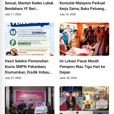
Sesuai, Mantan Kades Lubuk
Konsulat Malaysia Perkuat
Bendahara YF Beri
Kerja Sama, Buka Peluang
Tanggapan
Kerja, Beasiswa, hingga
July 11, 2026
July 10, 2026
Pasar Produk Lokal
Hasil Seleksi Pemenuhan
Ini Lokasi Pasar Murah
Kuota SMPN Pekanbaru
Pemprov Riau Tiga Hari ke
Diumumkan, Disdik Imbau
Depan
Orang Tua Dampingi Anak
July 07, 2026
June 24, 2026
Daftar Ulang