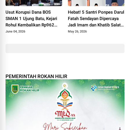
Usut Korupsi Dana BOS
Hebat! 5 Santri Ponpes Darul
SMAN 1 Ujung Batu, Kejari
Fatah Sendayan Dipercaya
Rohul Kembalikan Rp962
Jadi Imam dan Khatib Salat
Juta dan Sita Aset Miliaran
Idul Adha 1447 H
June 04, 2026
May 26, 2026
PEMERINTAH ROKAN HILIR