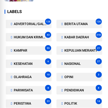
LABELS
128
126
ADVERTORIAL/GALERI
BERITA UTAMA
43
318
HUKUM DAN KRIMINAL
KABAR DAERAH
55
21
KAMPAR
KEPULUAN MERANTI
6
27
KESEHATAN
NASIONAL
10
3
OLAHRAGA
OPINI
8
8
PARIWISATA
PENDIDIKAN
23
14
PERISTIWA
POLITIK