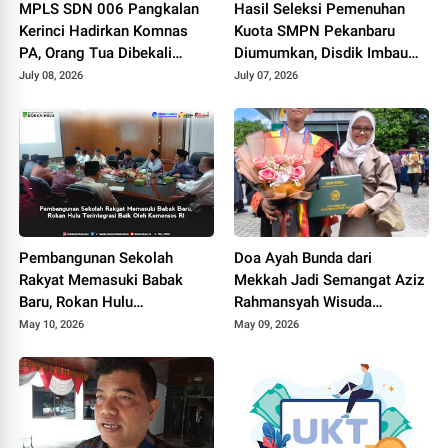
MPLS SDN 006 Pangkalan
Hasil Seleksi Pemenuhan
Kerinci Hadirkan Komnas
Kuota SMPN Pekanbaru
PA, Orang Tua Dibekali
Diumumkan, Disdik Imbau
Pemahaman Hukum
Orang Tua Dampingi Anak
July 08, 2026
July 07, 2026
Perlindungan Anak
Daftar Ulang
Pembangunan Sekolah
Doa Ayah Bunda dari
Rakyat Memasuki Babak
Mekkah Jadi Semangat Aziz
Baru, Rokan Hulu
Rahmansyah Wisuda
Terintegrasi Baik Oleh
Bersama Sang Adik
May 10, 2026
May 09, 2026
Kemensos RI