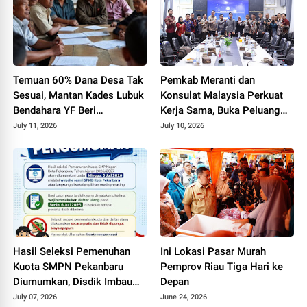
Temuan 60% Dana Desa Tak
Pemkab Meranti dan
Sesuai, Mantan Kades Lubuk
Konsulat Malaysia Perkuat
Bendahara YF Beri
Kerja Sama, Buka Peluang
Tanggapan
Kerja, Beasiswa, hingga
July 11, 2026
July 10, 2026
Pasar Produk Lokal
Hasil Seleksi Pemenuhan
Ini Lokasi Pasar Murah
Kuota SMPN Pekanbaru
Pemprov Riau Tiga Hari ke
Diumumkan, Disdik Imbau
Depan
Orang Tua Dampingi Anak
July 07, 2026
June 24, 2026