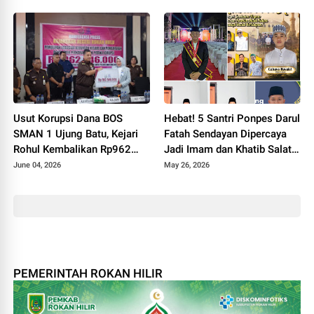
Daftar Ulang
Usut Korupsi Dana BOS
Hebat! 5 Santri Ponpes Darul
SMAN 1 Ujung Batu, Kejari
Fatah Sendayan Dipercaya
Rohul Kembalikan Rp962
Jadi Imam dan Khatib Salat
Juta dan Sita Aset Miliaran
Idul Adha 1447 H
June 04, 2026
May 26, 2026
PEMERINTAH ROKAN HILIR