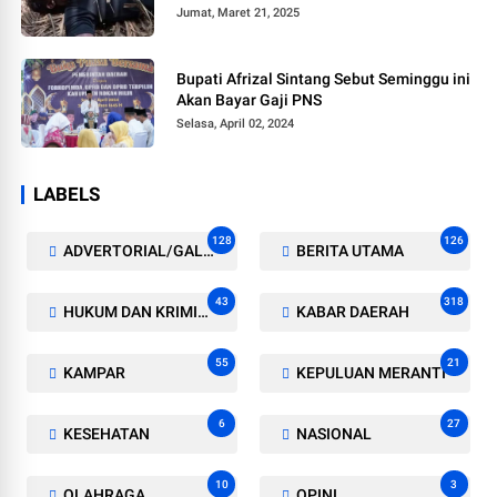
Jumat, Maret 21, 2025
Bupati Afrizal Sintang Sebut Seminggu ini
Akan Bayar Gaji PNS
Selasa, April 02, 2024
LABELS
128
126
ADVERTORIAL/GALERI
BERITA UTAMA
43
318
HUKUM DAN KRIMINAL
KABAR DAERAH
55
21
KAMPAR
KEPULUAN MERANTI
6
27
KESEHATAN
NASIONAL
10
3
OLAHRAGA
OPINI