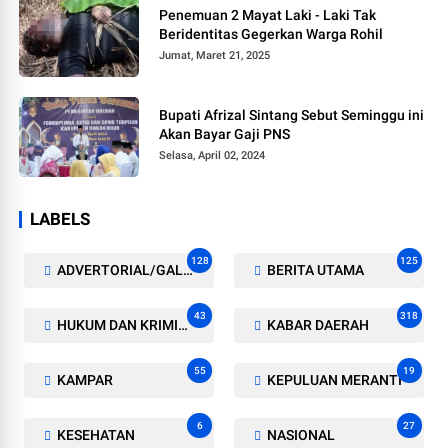
Penemuan 2 Mayat Laki - Laki Tak
Beridentitas Gegerkan Warga Rohil
Jumat, Maret 21, 2025
Bupati Afrizal Sintang Sebut Seminggu ini
Akan Bayar Gaji PNS
Selasa, April 02, 2024
LABELS
128
125
ADVERTORIAL/GALERI
BERITA UTAMA
43
318
HUKUM DAN KRIMINAL
KABAR DAERAH
55
19
KAMPAR
KEPULUAN MERANTI
6
27
KESEHATAN
NASIONAL