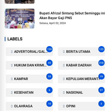
Bupati Afrizal Sintang Sebut Seminggu ini
Akan Bayar Gaji PNS
Selasa, April 02, 2024
LABELS
128
125
ADVERTORIAL/GALERI
BERITA UTAMA
43
318
HUKUM DAN KRIMINAL
KABAR DAERAH
55
19
KAMPAR
KEPULUAN MERANTI
6
27
KESEHATAN
NASIONAL
10
3
OLAHRAGA
OPINI