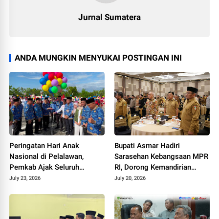
Jurnal Sumatera
ANDA MUNGKIN MENYUKAI POSTINGAN INI
Peringatan Hari Anak
Bupati Asmar Hadiri
Nasional di Pelalawan,
Sarasehan Kebangsaan MPR
Pemkab Ajak Seluruh
RI, Dorong Kemandirian
Elemen Wujudkan Generasi
Fiskal Daerah
July 23, 2026
July 20, 2026
Emas 2045