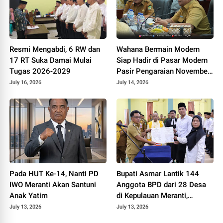
Resmi Mengabdi, 6 RW dan
Wahana Bermain Modern
17 RT Suka Damai Mulai
Siap Hadir di Pasar Modern
Tugas 2026-2029
Pasir Pengaraian November
2026
July 16, 2026
July 14, 2026
Pada HUT Ke-14, Nanti PD
Bupati Asmar Lantik 144
IWO Meranti Akan Santuni
Anggota BPD dari 28 Desa
Anak Yatim
di Kepulauan Meranti,
Tekankan Integritas dan
July 13, 2026
July 13, 2026
Sinergi Bangun Desa