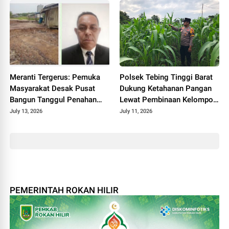
Meranti Tergerus: Pemuka
Polsek Tebing Tinggi Barat
Masyarakat Desak Pusat
Dukung Ketahanan Pangan
Bangun Tanggul Penahan
Lewat Pembinaan Kelompok
Gelombang
Tani Tunas Harapan Maju
July 13, 2026
July 11, 2026
PEMERINTAH ROKAN HILIR