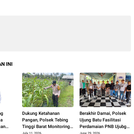
N INI
ng
Dukung Ketahanan
Berakhir Damai, Polsek
sa
Pangan, Polsek Tebing
Ujung Batu Fasilitasi
gan
Tinggi Barat Monitoring
Perdamaian PNB Ujubg
n
Lahan Jagung Poktan
Batu Dengab Warga
July 11, 2026
June 29, 2026