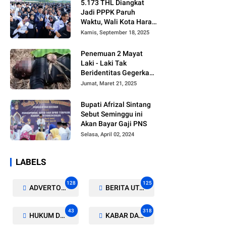
5.173 THL Diangkat
Jadi PPPK Paruh
Waktu, Wali Kota Harap
Ada Regulasi Baru
Kamis, September 18, 2025
Penemuan 2 Mayat
Laki - Laki Tak
Beridentitas Gegerkan
Warga Rohil
Jumat, Maret 21, 2025
Bupati Afrizal Sintang
Sebut Seminggu ini
Akan Bayar Gaji PNS
Selasa, April 02, 2024
LABELS
128
125
ADVERTORIAL/GALERI
BERITA UTAMA
43
318
HUKUM DAN KRIMINAL
KABAR DAERAH