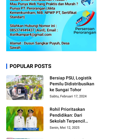
POPULAR POSTS
Bersiap PSU, Logistik
Pemilu Didistribusikan
ke Sungai Tohor
Sabtu, Februari 17, 2024
Rohil Prioritaskan
Pendidikan: Dari
Sekolah Terpencil
hingga Beasiswa
Senin, Mei 12, 2025
Merata