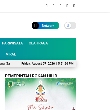
Network
PARIWISATA
OLAHRAGA
VIRAL
anusi: Nelayan dan Petani Jadi Korban
Friday
,
August
07
,
2026
|
Mumpung Musim Kemarau, Harfilin Mi
5:51 27 PM
PEMERINTAH ROKAN HILIR