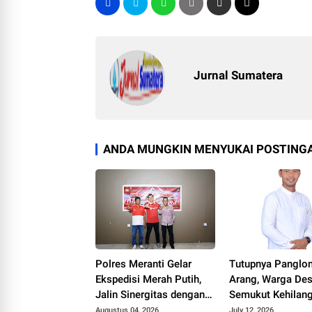
Jurnal Sumatera
ANDA MUNGKIN MENYUKAI POSTINGA
Polres Meranti Gelar
Tutupnya Panglo
Ekspedisi Merah Putih,
Arang, Warga De
Jalin Sinergitas dengan
Semukut Kehilan
Pers, Komunitas dan
Mata Pencaharia
Augustus 04, 2026
July 12, 2026