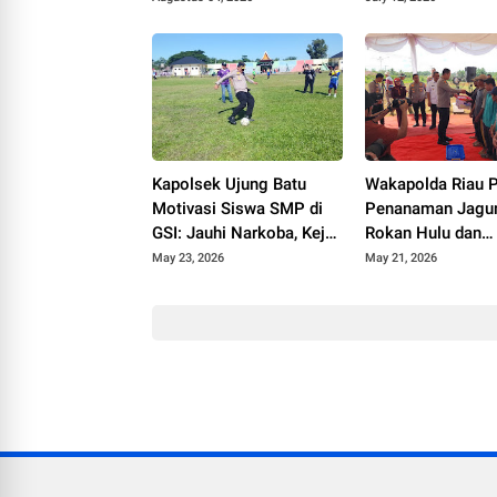
Mahasiswa
Kapolsek Ujung Batu
Wakapolda Riau 
Motivasi Siswa SMP di
Penanaman Jagun
GSI: Jauhi Narkoba, Kejar
Rokan Hulu dan
Prestasi
Tegaskan Strategi
May 23, 2026
May 21, 2026
Hadapi Tantangan
Digital