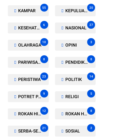
55
20
KAMPAR
KEPULUAN MERANTI
6
27
KESEHATAN
NASIONAL
10
3
OLAHRAGA
OPINI
8
8
PARIWISATA
PENDIDIKAN
23
14
PERISTIWA
POLITIK
9
5
POTRET PARLEMEN
RELIGI
12
8
ROKAN HILIR
ROKAN HULU
21
2
SERBA-SERBI
SOSIAL