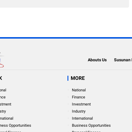
Abouts Us
Susunan 
K
MORE
onal
National
nce
Finance
stment
Investment
stry
Industry
rnational
International
ness Opportunities
Business Opportunities