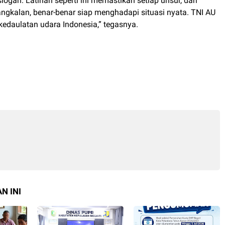
ogan. Latihan seperti ini memastikan setiap unsur, dari
kalan, benar-benar siap menghadapi situasi nyata. TNI AU
kedaulatan udara Indonesia,” tegasnya.
N INI