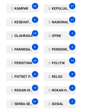
55
21
KAMPAR
KEPULUAN MERANTI
6
27
KESEHATAN
NASIONAL
10
3
OLAHRAGA
OPINI
8
8
PARIWISATA
PENDIDIKAN
23
14
PERISTIWA
POLITIK
9
5
POTRET PARLEMEN
RELIGI
12
8
ROKAN HILIR
ROKAN HULU
21
2
SERBA-SERBI
SOSIAL