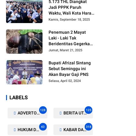
5.173 THL Diangkat
Jadi PPPK Paruh
Waktu, Wali Kota Harap
Ada Regulasi Baru
Kamis, September 18, 2025
Penemuan 2 Mayat
Laki - Laki Tak
Beridentitas Gegerkan
Warga Rohil
Jumat, Maret 21, 2025
Bupati Afrizal Sintang
Sebut Seminggu ini
Akan Bayar Gaji PNS
Selasa, April 02, 2024
LABELS
128
125
ADVERTORIAL/GALERI
BERITA UTAMA
43
318
HUKUM DAN KRIMINAL
KABAR DAERAH