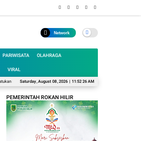
Network
PARIWISATA
OLAHRAGA
VIRAL
 Semangat Ibu-Ibu OPD Lewat Senam dan Perlombaan
Saturday
,
August
08
,
2026
|
11:52 27 AM
Solar Subsidi Langka
PEMERINTAH ROKAN HILIR