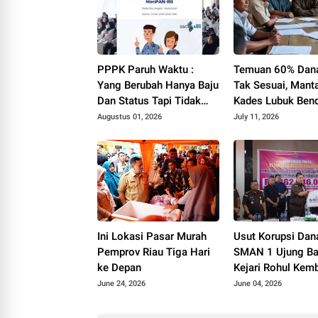
PPPK Paruh Waktu :
Temuan 60% Dan
Yang Berubah Hanya Baju
Tak Sesuai, Mant
Dan Status Tapi Tidak
Kades Lubuk Ben
Dengan Gaji Kami
YF Beri Tanggapa
Augustus 01, 2026
July 11, 2026
Ini Lokasi Pasar Murah
Usut Korupsi Da
Pemprov Riau Tiga Hari
SMAN 1 Ujung Ba
ke Depan
Kejari Rohul Kem
Rp962 Juta dan S
June 24, 2026
June 04, 2026
Miliaran