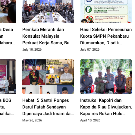
a Desa
Pemkab Meranti dan
Hasil Seleksi Pemenuhan
an
Konsulat Malaysia
Kuota SMPN Pekanbaru
dahara
Perkuat Kerja Sama, Buka
Diumumkan, Disdik
n
Peluang Kerja, Beasiswa,
Imbau Orang Tua
July 10, 2026
July 07, 2026
hingga Pasar Produk
Dampingi Anak Daftar
Lokal
Ulang
na BOS
Hebat! 5 Santri Ponpes
Instruksi Kapolri dan
tu,
Darul Fatah Sendayan
Kapolda Riau Diwujudkan,
balikan
Dipercaya Jadi Imam dan
Kapolres Rokan Hulu
ita Aset
Khatib Salat Idul Adha
Tancap Gas Bangun
May 26, 2026
April 10, 2026
1447 H
Jembatan Merah Putih
Presisi