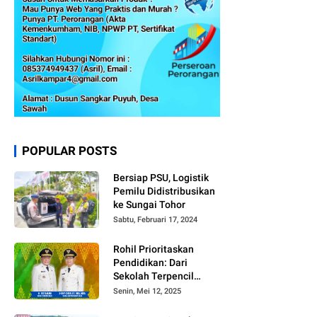
POPULAR POSTS
Bersiap PSU, Logistik
Pemilu Didistribusikan
ke Sungai Tohor
Sabtu, Februari 17, 2024
Rohil Prioritaskan
Pendidikan: Dari
Sekolah Terpencil
hingga Beasiswa
Senin, Mei 12, 2025
Merata