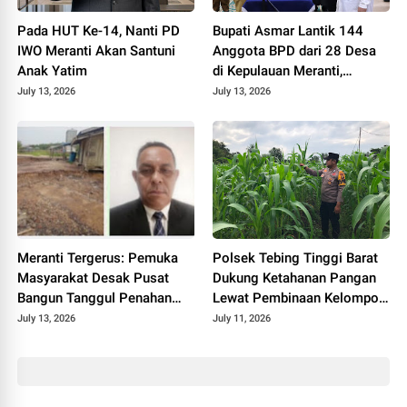
Pada HUT Ke-14, Nanti PD
Bupati Asmar Lantik 144
IWO Meranti Akan Santuni
Anggota BPD dari 28 Desa
Anak Yatim
di Kepulauan Meranti,
Tekankan Integritas dan
July 13, 2026
July 13, 2026
Sinergi Bangun Desa
Meranti Tergerus: Pemuka
Polsek Tebing Tinggi Barat
Masyarakat Desak Pusat
Dukung Ketahanan Pangan
Bangun Tanggul Penahan
Lewat Pembinaan Kelompok
Gelombang
Tani Tunas Harapan Maju
July 13, 2026
July 11, 2026