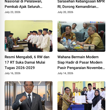
Nasional di Pelalawan,
Sarasehan Kebangsaan MPR
Pemkab Ajak Seluruh
RI, Dorong Kemandirian
Elemen Wujudkan Generasi
Fiskal Daerah
July 23, 2026
July 20, 2026
Emas 2045
Resmi Mengabdi, 6 RW dan
Wahana Bermain Modern
17 RT Suka Damai Mulai
Siap Hadir di Pasar Modern
Tugas 2026-2029
Pasir Pengaraian November
2026
July 16, 2026
July 14, 2026