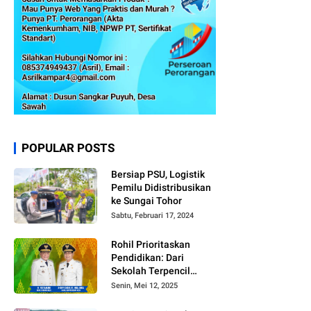
POPULAR POSTS
Bersiap PSU, Logistik
Pemilu Didistribusikan
ke Sungai Tohor
Sabtu, Februari 17, 2024
Rohil Prioritaskan
Pendidikan: Dari
Sekolah Terpencil
hingga Beasiswa
Senin, Mei 12, 2025
Merata