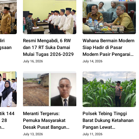
iri
Resmi Mengabdi, 6 RW
Wahana Bermain Modern
gsaan
dan 17 RT Suka Damai
Siap Hadir di Pasar
Mulai Tugas 2026-2029
Modern Pasir Pengaraian
al
November 2026
July 16, 2026
July 14, 2026
tik 144
Meranti Tergerus:
Polsek Tebing Tinggi
i 28
Pemuka Masyarakat
Barat Dukung Ketahanan
n
Desak Pusat Bangun
Pangan Lewat
n
Tanggul Penahan
Pembinaan Kelompok
July 13, 2026
July 11, 2026