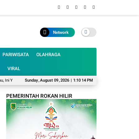
Network
PARIWISATA
OLAHRAGA
VIRAL
i Yang Disampaikan Wabup Syafaruddin Poti
Sunday
,
August
09
,
2026
|
1:10 15 PM
KPK dan Jampidsus Kawal Kasus
PEMERINTAH ROKAN HILIR