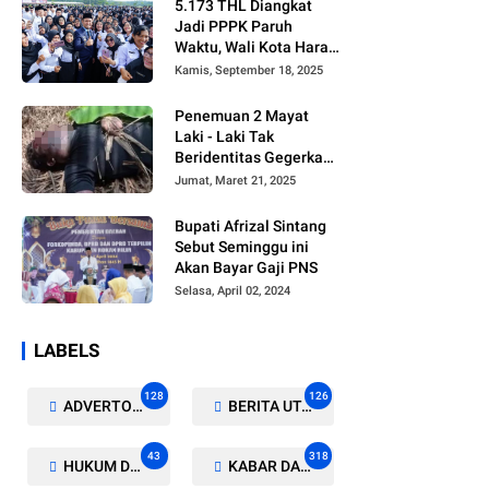
5.173 THL Diangkat
Jadi PPPK Paruh
Waktu, Wali Kota Harap
Ada Regulasi Baru
Kamis, September 18, 2025
Penemuan 2 Mayat
Laki - Laki Tak
Beridentitas Gegerkan
Warga Rohil
Jumat, Maret 21, 2025
Bupati Afrizal Sintang
Sebut Seminggu ini
Akan Bayar Gaji PNS
Selasa, April 02, 2024
LABELS
128
126
ADVERTORIAL/GALERI
BERITA UTAMA
43
318
HUKUM DAN KRIMINAL
KABAR DAERAH