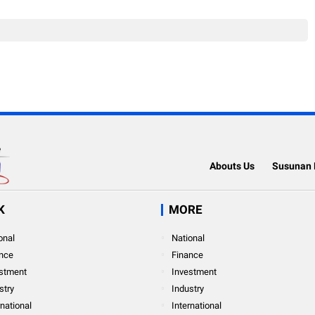
ergi
Gelombang
Tani Tunas Harapan Maju
Abouts Us
Susunan 
K
MORE
onal
National
nce
Finance
stment
Investment
stry
Industry
rnational
International