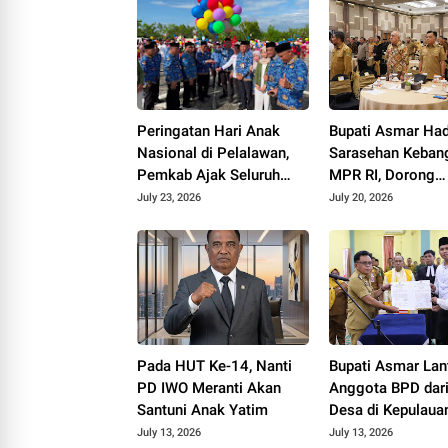
Peringatan Hari Anak
Bupati Asmar Had
Nasional di Pelalawan,
Sarasehan Keban
Pemkab Ajak Seluruh
MPR RI, Dorong
Elemen Wujudkan
Kemandirian Fisk
July 23, 2026
July 20, 2026
Generasi Emas 2045
Daerah
Pada HUT Ke-14, Nanti
Bupati Asmar Lan
PD IWO Meranti Akan
Anggota BPD dar
Santuni Anak Yatim
Desa di Kepulaua
Meranti, Tekanka
July 13, 2026
July 13, 2026