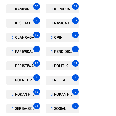
55
21
KAMPAR
KEPULUAN MERANTI
6
27
KESEHATAN
NASIONAL
10
3
OLAHRAGA
OPINI
8
8
PARIWISATA
PENDIDIKAN
23
14
PERISTIWA
POLITIK
9
5
POTRET PARLEMEN
RELIGI
12
9
ROKAN HILIR
ROKAN HULU
21
2
SERBA-SERBI
SOSIAL