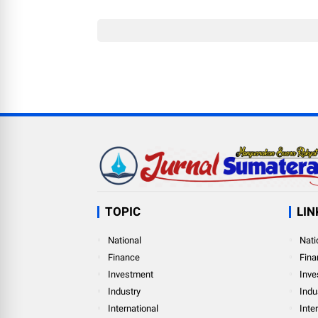
Integritas dan Sin
Bangun Desa
TOPIC
LIN
National
Nati
Finance
Fina
Investment
Inve
Industry
Indu
International
Inte