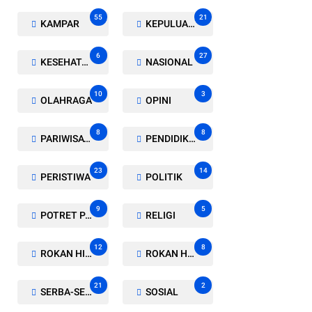
55
21
KAMPAR
KEPULUAN MERANTI
6
27
KESEHATAN
NASIONAL
10
3
OLAHRAGA
OPINI
8
8
PARIWISATA
PENDIDIKAN
23
14
PERISTIWA
POLITIK
9
5
POTRET PARLEMEN
RELIGI
12
8
ROKAN HILIR
ROKAN HULU
21
2
SERBA-SERBI
SOSIAL