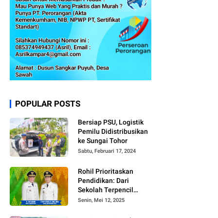
POPULAR POSTS
Bersiap PSU, Logistik
Pemilu Didistribusikan
ke Sungai Tohor
Sabtu, Februari 17, 2024
Rohil Prioritaskan
Pendidikan: Dari
Sekolah Terpencil
hingga Beasiswa
Senin, Mei 12, 2025
Merata