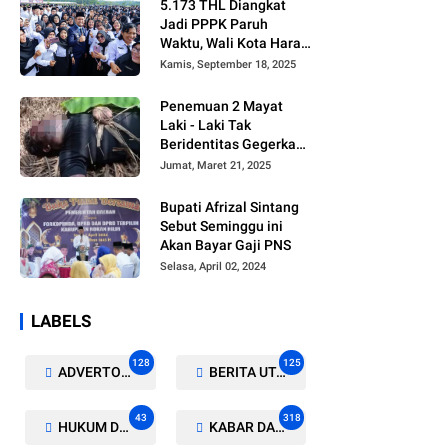
5.173 THL Diangkat
Jadi PPPK Paruh
Waktu, Wali Kota Harap
Ada Regulasi Baru
Kamis, September 18, 2025
Penemuan 2 Mayat
Laki - Laki Tak
Beridentitas Gegerkan
Warga Rohil
Jumat, Maret 21, 2025
Bupati Afrizal Sintang
Sebut Seminggu ini
Akan Bayar Gaji PNS
Selasa, April 02, 2024
LABELS
128
125
ADVERTORIAL/GALERI
BERITA UTAMA
43
318
HUKUM DAN KRIMINAL
KABAR DAERAH