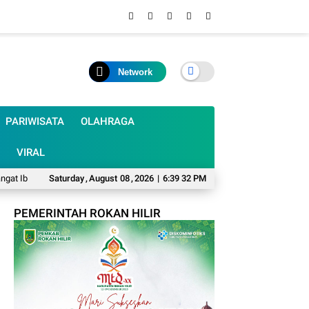
Network
PARIWISATA
OLAHRAGA
VIRAL
Ibu OPD Lewat Senam dan Perlombaan
Saturday
,
August
08
,
2026
|
6:39 33 PM
Solar Subsidi Langka di Selatpanjan
PEMERINTAH ROKAN HILIR