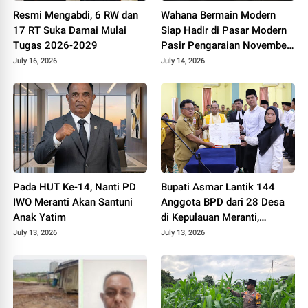
Resmi Mengabdi, 6 RW dan
Wahana Bermain Modern
17 RT Suka Damai Mulai
Siap Hadir di Pasar Modern
Tugas 2026-2029
Pasir Pengaraian November
2026
July 16, 2026
July 14, 2026
Pada HUT Ke-14, Nanti PD
Bupati Asmar Lantik 144
IWO Meranti Akan Santuni
Anggota BPD dari 28 Desa
Anak Yatim
di Kepulauan Meranti,
Tekankan Integritas dan
July 13, 2026
July 13, 2026
Sinergi Bangun Desa