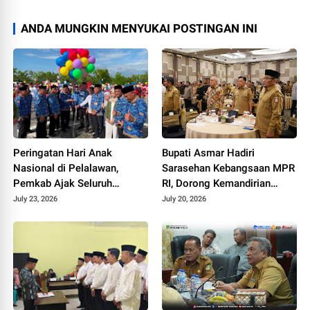
ANDA MUNGKIN MENYUKAI POSTINGAN INI
Peringatan Hari Anak
Bupati Asmar Hadiri
Nasional di Pelalawan,
Sarasehan Kebangsaan MPR
Pemkab Ajak Seluruh
RI, Dorong Kemandirian
Elemen Wujudkan Generasi
Fiskal Daerah
July 23, 2026
July 20, 2026
Emas 2045