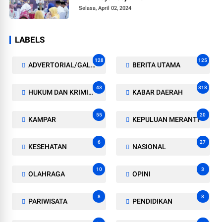
Selasa, April 02, 2024
LABELS
128
125
ADVERTORIAL/GALERI
BERITA UTAMA
43
318
HUKUM DAN KRIMINAL
KABAR DAERAH
55
20
KAMPAR
KEPULUAN MERANTI
6
27
KESEHATAN
NASIONAL
10
3
OLAHRAGA
OPINI
8
8
PARIWISATA
PENDIDIKAN