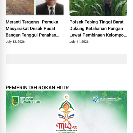
Meranti Tergerus: Pemuka
Polsek Tebing Tinggi Barat
Masyarakat Desak Pusat
Dukung Ketahanan Pangan
Bangun Tanggul Penahan
Lewat Pembinaan Kelompok
Gelombang
Tani Tunas Harapan Maju
July 13, 2026
July 11, 2026
PEMERINTAH ROKAN HILIR