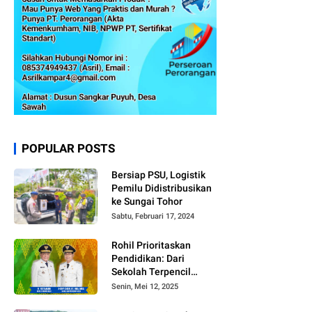
POPULAR POSTS
Bersiap PSU, Logistik
Pemilu Didistribusikan
ke Sungai Tohor
Sabtu, Februari 17, 2024
Rohil Prioritaskan
Pendidikan: Dari
Sekolah Terpencil
hingga Beasiswa
Senin, Mei 12, 2025
Merata