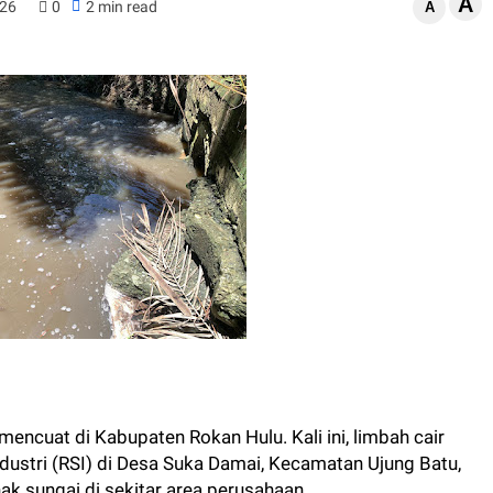
A
026
0
2 min read
A
ncuat di Kabupaten Rokan Hulu. Kali ini, limbah cair
ndustri (RSI) di Desa Suka Damai, Kecamatan Ujung Batu,
ak sungai di sekitar area perusahaan.