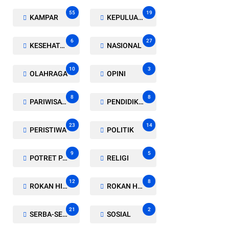
55
19
KAMPAR
KEPULUAN MERANTI
6
27
KESEHATAN
NASIONAL
10
3
OLAHRAGA
OPINI
8
8
PARIWISATA
PENDIDIKAN
23
14
PERISTIWA
POLITIK
9
5
POTRET PARLEMEN
RELIGI
12
8
ROKAN HILIR
ROKAN HULU
21
2
SERBA-SERBI
SOSIAL