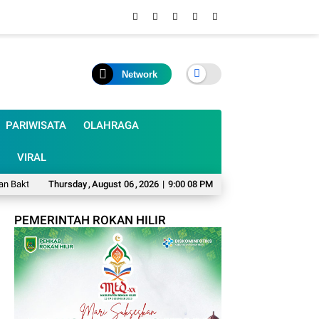
Network
PARIWISATA
OLAHRAGA
VIRAL
 Pramuka 2026, Rohul Lepas 48 Kontingen Jambore Nasional
Thursday
,
August
06
,
2026
|
9:00 09 PM
Pemdes Sangki
PEMERINTAH ROKAN HILIR