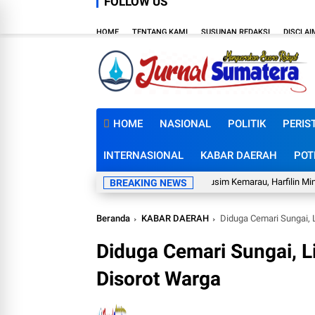
FOLLOW US
HOME
TENTANG KAMI
SUSUNAN REDAKSI
DISCLAI
HOME
NASIONAL
POLITIK
PERIS
INTERNASIONAL
KABAR DAERAH
POT
Mumpung Musim Kemarau, Harfilin Minta Pemda 
BREAKING NEWS
Beranda
KABAR DAERAH
Diduga Cemari Sungai, 
Diduga Cemari Sungai, L
Disorot Warga