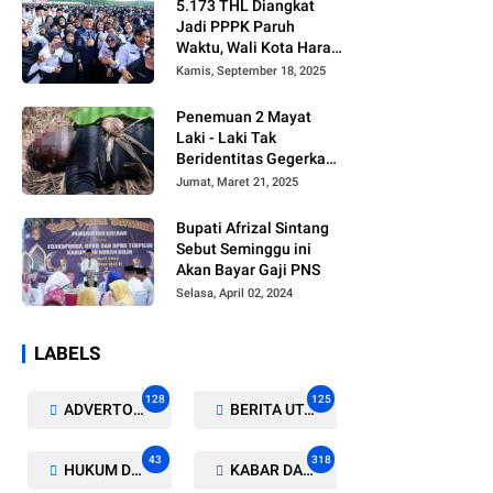
5.173 THL Diangkat
Jadi PPPK Paruh
Waktu, Wali Kota Harap
Ada Regulasi Baru
Kamis, September 18, 2025
Penemuan 2 Mayat
Laki - Laki Tak
Beridentitas Gegerkan
Warga Rohil
Jumat, Maret 21, 2025
Bupati Afrizal Sintang
Sebut Seminggu ini
Akan Bayar Gaji PNS
Selasa, April 02, 2024
LABELS
128
125
ADVERTORIAL/GALERI
BERITA UTAMA
43
318
HUKUM DAN KRIMINAL
KABAR DAERAH