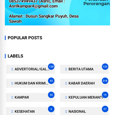
POPULAR POSTS
LABELS
128
125
ADVERTORIAL/GALERI
BERITA UTAMA
43
318
HUKUM DAN KRIMINAL
KABAR DAERAH
55
19
KAMPAR
KEPULUAN MERANTI
6
27
KESEHATAN
NASIONAL