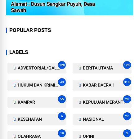
POPULAR POSTS
LABELS
128
125
ADVERTORIAL/GALERI
BERITA UTAMA
43
318
HUKUM DAN KRIMINAL
KABAR DAERAH
55
20
KAMPAR
KEPULUAN MERANTI
6
27
KESEHATAN
NASIONAL
10
3
OLAHRAGA
OPINI