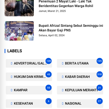
Penemuan 2 Mayat Laki - Laki Tak
Beridentitas Gegerkan Warga Rohil
Jumat, Maret 21, 2025
Bupati Afrizal Sintang Sebut Seminggu ini
Akan Bayar Gaji PNS
Selasa, April 02, 2024
LABELS
128
125
ADVERTORIAL/GALERI
BERITA UTAMA
43
318
HUKUM DAN KRIMINAL
KABAR DAERAH
55
21
KAMPAR
KEPULUAN MERANTI
6
27
KESEHATAN
NASIONAL