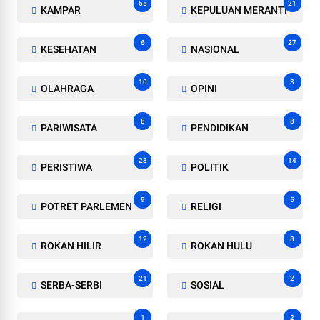
55
21
KAMPAR
KEPULUAN MERANTI
6
27
KESEHATAN
NASIONAL
10
3
OLAHRAGA
OPINI
8
8
PARIWISATA
PENDIDIKAN
23
14
PERISTIWA
POLITIK
9
5
POTRET PARLEMEN
RELIGI
12
8
ROKAN HILIR
ROKAN HULU
21
2
SERBA-SERBI
SOSIAL
1
2