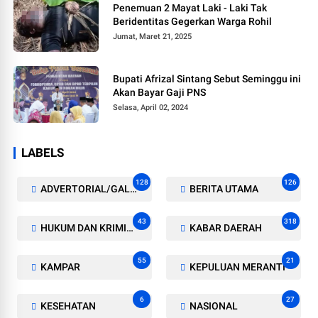
Penemuan 2 Mayat Laki - Laki Tak
Beridentitas Gegerkan Warga Rohil
Jumat, Maret 21, 2025
Bupati Afrizal Sintang Sebut Seminggu ini
Akan Bayar Gaji PNS
Selasa, April 02, 2024
LABELS
128
126
ADVERTORIAL/GALERI
BERITA UTAMA
43
318
HUKUM DAN KRIMINAL
KABAR DAERAH
55
21
KAMPAR
KEPULUAN MERANTI
6
27
KESEHATAN
NASIONAL