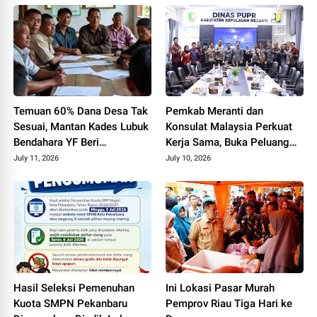
Temuan 60% Dana Desa Tak
Pemkab Meranti dan
Sesuai, Mantan Kades Lubuk
Konsulat Malaysia Perkuat
Bendahara YF Beri
Kerja Sama, Buka Peluang
Tanggapan
Kerja, Beasiswa, hingga
July 11, 2026
July 10, 2026
Pasar Produk Lokal
Hasil Seleksi Pemenuhan
Ini Lokasi Pasar Murah
Kuota SMPN Pekanbaru
Pemprov Riau Tiga Hari ke