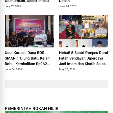
Diumumkan, Disdik Imbau
Depan
Orang Tua Dampingi Anak
July 07, 2026
June 24, 2026
Daftar Ulang
Usut Korupsi Dana BOS
Hebat! 5 Santri Ponpes Darul
SMAN 1 Ujung Batu, Kejari
Fatah Sendayan Dipercaya
Rohul Kembalikan Rp962
Jadi Imam dan Khatib Salat
Juta dan Sita Aset Miliaran
Idul Adha 1447 H
June 04, 2026
May 26, 2026
PEMERINTAH ROKAN HILIR