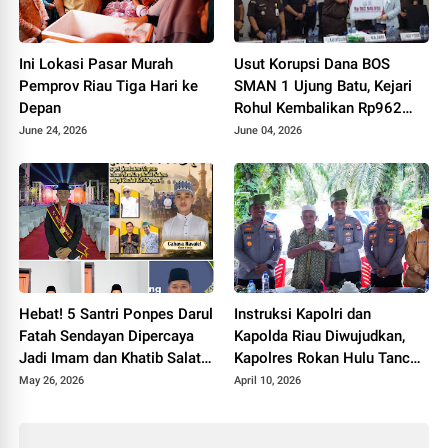
Ini Lokasi Pasar Murah
Usut Korupsi Dana BOS
Pemprov Riau Tiga Hari ke
SMAN 1 Ujung Batu, Kejari
Depan
Rohul Kembalikan Rp962
Juta dan Sita Aset Miliaran
June 24, 2026
June 04, 2026
Hebat! 5 Santri Ponpes Darul
Instruksi Kapolri dan
Fatah Sendayan Dipercaya
Kapolda Riau Diwujudkan,
Jadi Imam dan Khatib Salat
Kapolres Rokan Hulu Tancap
Idul Adha 1447 H
Gas Bangun Jembatan
May 26, 2026
April 10, 2026
Merah Putih Presisi