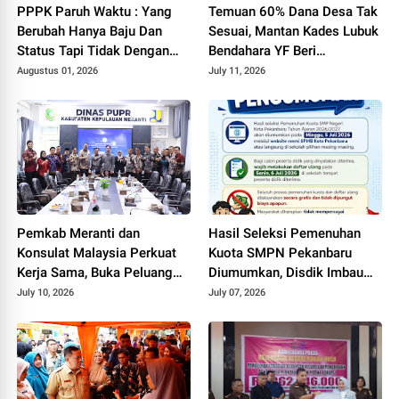
PPPK Paruh Waktu : Yang
Temuan 60% Dana Desa Tak
Berubah Hanya Baju Dan
Sesuai, Mantan Kades Lubuk
Status Tapi Tidak Dengan
Bendahara YF Beri
Gaji Kami
Tanggapan
Augustus 01, 2026
July 11, 2026
Pemkab Meranti dan
Hasil Seleksi Pemenuhan
Konsulat Malaysia Perkuat
Kuota SMPN Pekanbaru
Kerja Sama, Buka Peluang
Diumumkan, Disdik Imbau
Kerja, Beasiswa, hingga
Orang Tua Dampingi Anak
July 10, 2026
July 07, 2026
Pasar Produk Lokal
Daftar Ulang