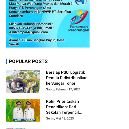
POPULAR POSTS
Bersiap PSU, Logistik
Pemilu Didistribusikan
ke Sungai Tohor
Sabtu, Februari 17, 2024
Rohil Prioritaskan
Pendidikan: Dari
Sekolah Terpencil
hingga Beasiswa
Senin, Mei 12, 2025
Merata