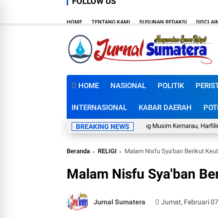
FOLLOW US
HOME
TENTANG KAMI
SUSUNAN REDAKSI
DISCLAI
HOME
NASIONAL
POLITIK
PERIS
INTERNASIONAL
KABAR DAERAH
POT
Mumpung Musim Kemarau, Harfilin Minta Pemd
BREAKING NEWS
Beranda
RELIGI
Malam Nisfu Sya'ban Berikut Ke
Malam Nisfu Sya'ban Be
Jurnal Sumatera
Jumat, Februari 0