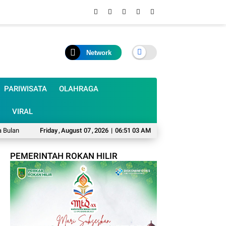
Network
PARIWISATA
OLAHRAGA
VIRAL
ti Pramuka 2026, Rohul Lepas 48 Kontingen Jambore Nasional
Friday
,
August
07
,
2026
|
06:51 04 AM
Pemdes Sang
PEMERINTAH ROKAN HILIR