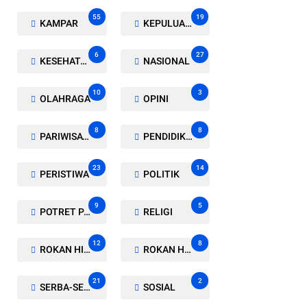
55
19
KAMPAR
KEPULUAN MERANTI
6
27
KESEHATAN
NASIONAL
10
3
OLAHRAGA
OPINI
8
8
PARIWISATA
PENDIDIKAN
23
14
PERISTIWA
POLITIK
9
5
POTRET PARLEMEN
RELIGI
12
8
ROKAN HILIR
ROKAN HULU
21
2
SERBA-SERBI
SOSIAL