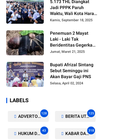
5.173 THL Diangkat
Jadi PPPK Paruh
Waktu, Wali Kota Harap
Ada Regulasi Baru
Kamis, September 18, 2025
Penemuan 2 Mayat
Laki - Laki Tak
Beridentitas Gegerkan
Warga Rohil
Jumat, Maret 21, 2025
Bupati Afrizal Sintang
Sebut Seminggu ini
Akan Bayar Gaji PNS
Selasa, April 02, 2024
LABELS
128
125
ADVERTORIAL/GALERI
BERITA UTAMA
43
318
HUKUM DAN KRIMINAL
KABAR DAERAH