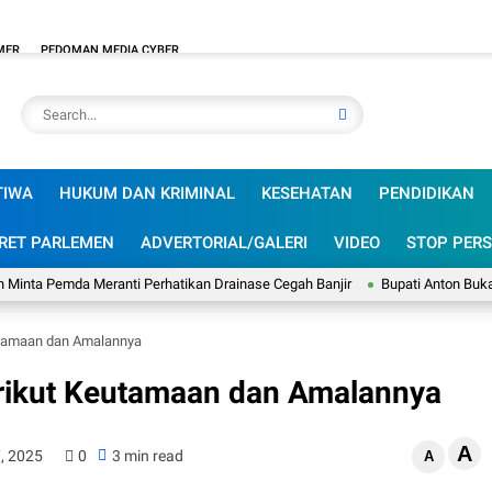
MER
PEDOMAN MEDIA CYBER
TIWA
HUKUM DAN KRIMINAL
KESEHATAN
PENDIDIKAN
RET PARLEMEN
ADVERTORIAL/GALERI
VIDEO
STOP PERS
a Meranti Perhatikan Drainase Cegah Banjir
Bupati Anton Buka Bulan Bak
utamaan dan Amalannya
rikut Keutamaan dan Amalannya
A
7, 2025
0
3 min read
A