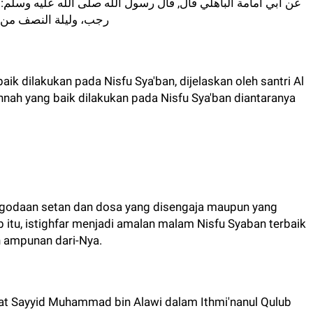
رجب، وليلة النصف من شع
k dilakukan pada Nisfu Sya'ban, dijelaskan oleh santri Al
nah yang baik dilakukan pada Nisfu Sya'ban diantaranya
ri godaan setan dan dosa yang disengaja maupun yang
b itu, istighfar menjadi amalan malam Nisfu Syaban terbaik
n ampunan dari-Nya.
yat Sayyid Muhammad bin Alawi dalam Ithmi'nanul Qulub