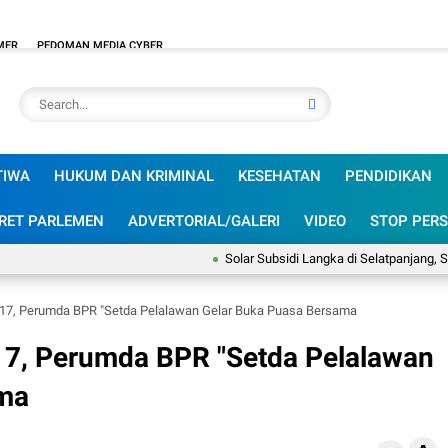
MER
PEDOMAN MEDIA CYBER
TIWA
HUKUM DAN KRIMINAL
KESEHATAN
PENDIDIKAN
RET PARLEMEN
ADVERTORIAL/GALERI
VIDEO
STOP PERS
Solar Subsidi Langka di Selatpanjang, Sanusi: N
- 17, Perumda BPR "Setda Pelalawan Gelar Buka Puasa Bersama
 17, Perumda BPR "Setda Pelalawan
ama