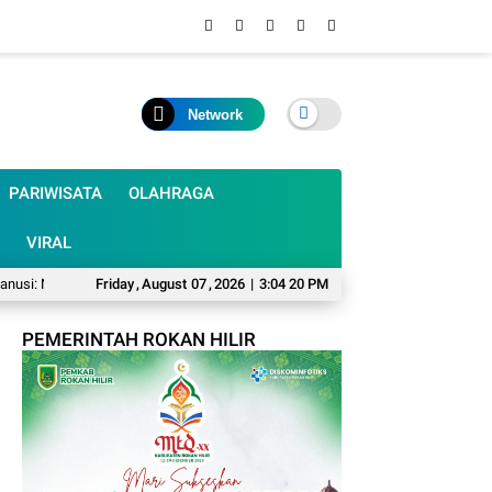
Network
PARIWISATA
OLAHRAGA
VIRAL
elayan dan Petani Jadi Korban
Friday
,
August
07
,
Mumpung Musim Kemarau, Harfilin Minta Pem
2026
|
3:04 21 PM
PEMERINTAH ROKAN HILIR