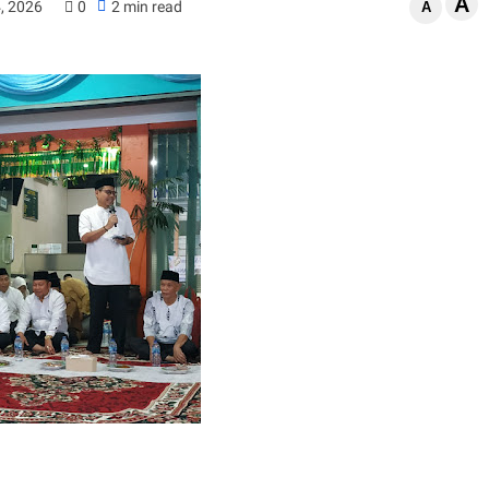
A
4, 2026
0
2 min read
A