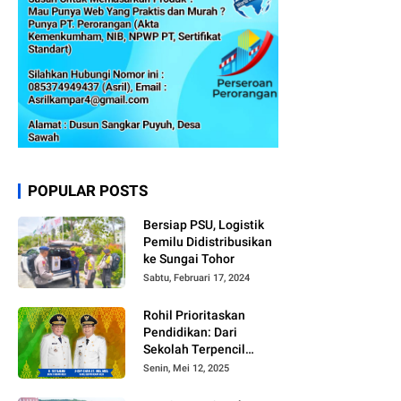
POPULAR POSTS
Bersiap PSU, Logistik
Pemilu Didistribusikan
ke Sungai Tohor
Sabtu, Februari 17, 2024
Rohil Prioritaskan
Pendidikan: Dari
Sekolah Terpencil
hingga Beasiswa
Senin, Mei 12, 2025
Merata