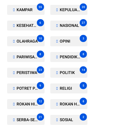
55
20
KAMPAR
KEPULUAN MERANTI
6
27
KESEHATAN
NASIONAL
10
3
OLAHRAGA
OPINI
8
8
PARIWISATA
PENDIDIKAN
23
14
PERISTIWA
POLITIK
9
5
POTRET PARLEMEN
RELIGI
12
8
ROKAN HILIR
ROKAN HULU
21
2
SERBA-SERBI
SOSIAL