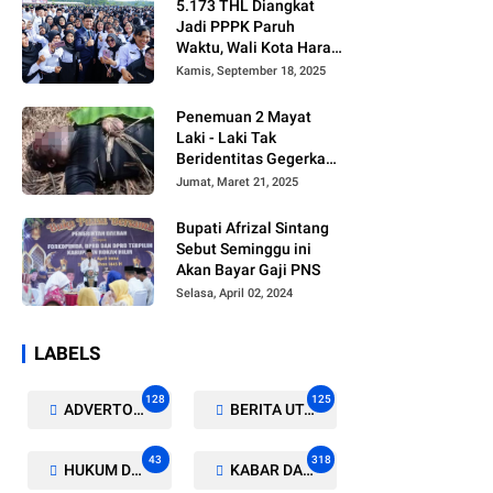
5.173 THL Diangkat
Jadi PPPK Paruh
Waktu, Wali Kota Harap
Ada Regulasi Baru
Kamis, September 18, 2025
Penemuan 2 Mayat
Laki - Laki Tak
Beridentitas Gegerkan
Warga Rohil
Jumat, Maret 21, 2025
Bupati Afrizal Sintang
Sebut Seminggu ini
Akan Bayar Gaji PNS
Selasa, April 02, 2024
LABELS
128
125
ADVERTORIAL/GALERI
BERITA UTAMA
43
318
HUKUM DAN KRIMINAL
KABAR DAERAH