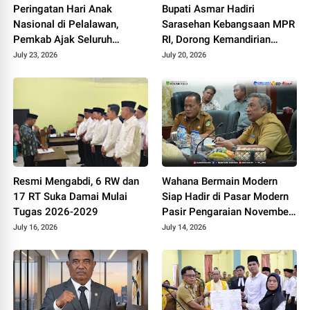
Peringatan Hari Anak
Bupati Asmar Hadiri
Nasional di Pelalawan,
Sarasehan Kebangsaan MPR
Pemkab Ajak Seluruh
RI, Dorong Kemandirian
Elemen Wujudkan Generasi
Fiskal Daerah
July 23, 2026
July 20, 2026
Emas 2045
Resmi Mengabdi, 6 RW dan
Wahana Bermain Modern
17 RT Suka Damai Mulai
Siap Hadir di Pasar Modern
Tugas 2026-2029
Pasir Pengaraian November
2026
July 16, 2026
July 14, 2026