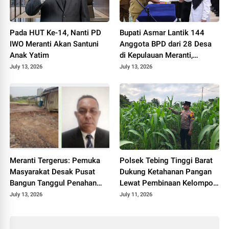
Pada HUT Ke-14, Nanti PD
Bupati Asmar Lantik 144
IWO Meranti Akan Santuni
Anggota BPD dari 28 Desa
Anak Yatim
di Kepulauan Meranti,
Tekankan Integritas dan
July 13, 2026
July 13, 2026
Sinergi Bangun Desa
Meranti Tergerus: Pemuka
Polsek Tebing Tinggi Barat
Masyarakat Desak Pusat
Dukung Ketahanan Pangan
Bangun Tanggul Penahan
Lewat Pembinaan Kelompok
Gelombang
Tani Tunas Harapan Maju
July 13, 2026
July 11, 2026