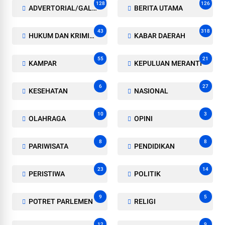
128
126
ADVERTORIAL/GALERI
BERITA UTAMA
43
318
HUKUM DAN KRIMINAL
KABAR DAERAH
55
21
KAMPAR
KEPULUAN MERANTI
6
27
KESEHATAN
NASIONAL
10
3
OLAHRAGA
OPINI
8
8
PARIWISATA
PENDIDIKAN
23
14
PERISTIWA
POLITIK
9
5
POTRET PARLEMEN
RELIGI
12
9