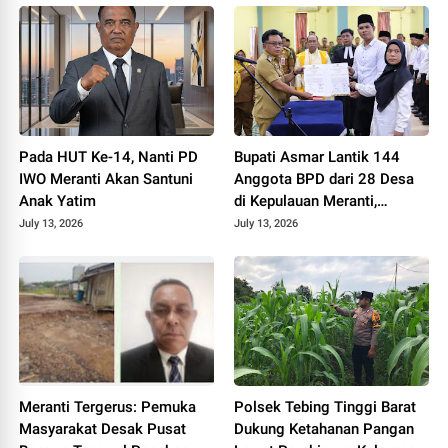
Pada HUT Ke-14, Nanti PD
Bupati Asmar Lantik 144
IWO Meranti Akan Santuni
Anggota BPD dari 28 Desa
Anak Yatim
di Kepulauan Meranti,
Tekankan Integritas dan
July 13, 2026
July 13, 2026
Sinergi Bangun Desa
Meranti Tergerus: Pemuka
Polsek Tebing Tinggi Barat
Masyarakat Desak Pusat
Dukung Ketahanan Pangan