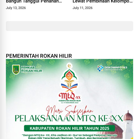
Bangun Tanggul Penahan
Lewat Pembinaan Kelompok
Gelombang
Tani Tunas Harapan Maju
July 13, 2026
July 11, 2026
PEMERINTAH ROKAN HILIR