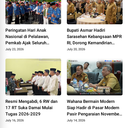
Peringatan Hari Anak
Bupati Asmar Hadiri
Nasional di Pelalawan,
Sarasehan Kebangsaan MPR
Pemkab Ajak Seluruh
RI, Dorong Kemandirian
Elemen Wujudkan Generasi
Fiskal Daerah
July 23, 2026
July 20, 2026
Emas 2045
Resmi Mengabdi, 6 RW dan
Wahana Bermain Modern
17 RT Suka Damai Mulai
Siap Hadir di Pasar Modern
Tugas 2026-2029
Pasir Pengaraian November
2026
July 16, 2026
July 14, 2026