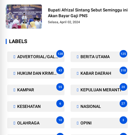
Bupati Afrizal Sintang Sebut Seminggu ini
Akan Bayar Gaji PNS
Selasa, April 02, 2024
LABELS
128
125
ADVERTORIAL/GALERI
BERITA UTAMA
43
318
HUKUM DAN KRIMINAL
KABAR DAERAH
55
20
KAMPAR
KEPULUAN MERANTI
6
27
KESEHATAN
NASIONAL
10
3
OLAHRAGA
OPINI