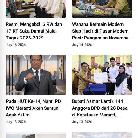
Resmi Mengabdi, 6 RW dan
Wahana Bermain Modern
17 RT Suka Damai Mulai
Siap Hadir di Pasar Modern
Tugas 2026-2029
Pasir Pengaraian November
2026
July 16, 2026
July 14, 2026
Pada HUT Ke-14, Nanti PD
Bupati Asmar Lantik 144
IWO Meranti Akan Santuni
Anggota BPD dari 28 Desa
Anak Yatim
di Kepulauan Meranti,
Tekankan Integritas dan
July 13, 2026
July 13, 2026
Sinergi Bangun Desa