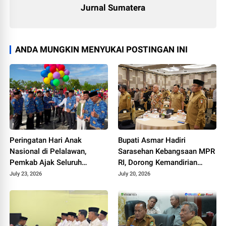
Jurnal Sumatera
ANDA MUNGKIN MENYUKAI POSTINGAN INI
Peringatan Hari Anak
Bupati Asmar Hadiri
Nasional di Pelalawan,
Sarasehan Kebangsaan MPR
Pemkab Ajak Seluruh
RI, Dorong Kemandirian
Elemen Wujudkan Generasi
Fiskal Daerah
July 23, 2026
July 20, 2026
Emas 2045