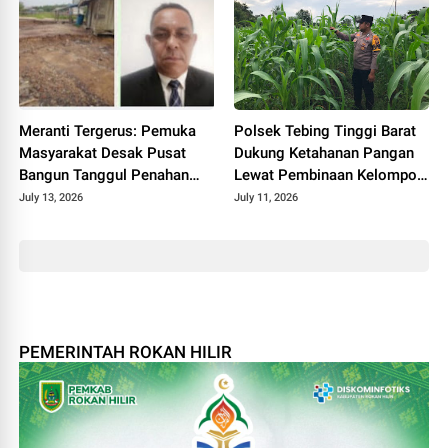
Meranti Tergerus: Pemuka
Polsek Tebing Tinggi Barat
Masyarakat Desak Pusat
Dukung Ketahanan Pangan
Bangun Tanggul Penahan
Lewat Pembinaan Kelompok
Gelombang
Tani Tunas Harapan Maju
July 13, 2026
July 11, 2026
PEMERINTAH ROKAN HILIR