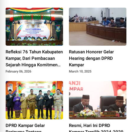
UMKM
Refleksi 76 Tahun Kabupaten
Ratusan Honorer Gelar
Kampar, Dari Pembacaan
Hearing dengan DPRD
Sejarah Hingga Komitmen
Kampar
Tata Kelola Pemerintahan
February 06, 2026
March 10, 2025
yang Bersih
DPRD Kampar Gelar
Resmi, Hari Ini DPRD
Paripurna Tentang
Kampar Terpilih 2024-2029