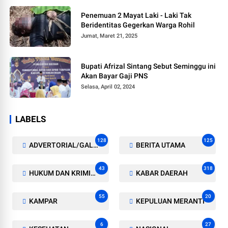
Penemuan 2 Mayat Laki - Laki Tak
Beridentitas Gegerkan Warga Rohil
Jumat, Maret 21, 2025
Bupati Afrizal Sintang Sebut Seminggu ini
Akan Bayar Gaji PNS
Selasa, April 02, 2024
LABELS
128
125
ADVERTORIAL/GALERI
BERITA UTAMA
43
318
HUKUM DAN KRIMINAL
KABAR DAERAH
55
20
KAMPAR
KEPULUAN MERANTI
6
27