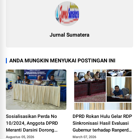
Jurnal Sumatera
ANDA MUNGKIN MENYUKAI POSTINGAN INI
Sosialisasikan Perda No
DPRD Rokan Hulu Gelar RDP
10/2024, Anggota DPRD
Sinkronisasi Hasil Evaluasi
Meranti Darsini Dorong
Gubernur terhadap Ranperda
Penguatan Koperasi dan
APBD 2026
Augustus 05, 2026
March 07, 2026