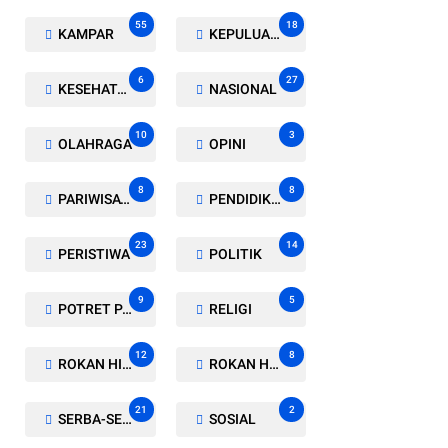
55
18
KAMPAR
KEPULUAN MERANTI
6
27
KESEHATAN
NASIONAL
10
3
OLAHRAGA
OPINI
8
8
PARIWISATA
PENDIDIKAN
23
14
PERISTIWA
POLITIK
9
5
POTRET PARLEMEN
RELIGI
12
8
ROKAN HILIR
ROKAN HULU
21
2
SERBA-SERBI
SOSIAL