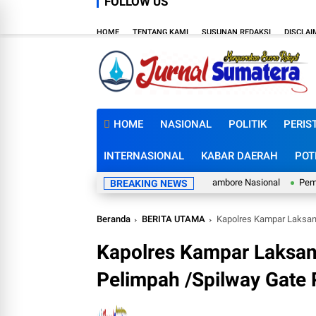
FOLLOW US
HOME
TENTANG KAMI
SUSUNAN REDAKSI
DISCLAI
HOME
NASIONAL
POLITIK
PERIS
INTERNASIONAL
KABAR DAERAH
POT
kti Pramuka 2026, Rohul Lepas 48 Kontingen Jambore Nasional
Pemdes San
BREAKING NEWS
Beranda
BERITA UTAMA
Kapolres Kampar Laksana
Kapolres Kampar Laksana
Pelimpah /Spilway Gate