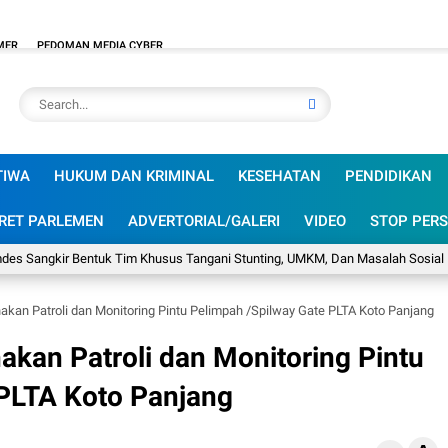
MER
PEDOMAN MEDIA CYBER
TIWA
HUKUM DAN KRIMINAL
KESEHATAN
PENDIDIKAN
RET PARLEMEN
ADVERTORIAL/GALERI
VIDEO
STOP PERS
gkir Bentuk Tim Khusus Tangani Stunting, UMKM, Dan Masalah Sosial
So
kan Patroli dan Monitoring Pintu Pelimpah /Spilway Gate PLTA Koto Panjang
kan Patroli dan Monitoring Pintu
 PLTA Koto Panjang