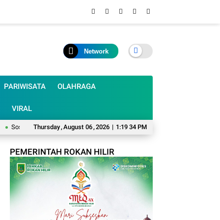
Network
PARIWISATA
OLAHRAGA
VIRAL
sialisasikan Perda No 10/2024, Anggota DPRD Meranti Darsini Dorong Pengua
Thursday
,
August
06
,
2026
|
1:19 35 PM
PEMERINTAH ROKAN HILIR