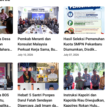
a Desa
Pemkab Meranti dan
Hasil Seleksi Pemenuhan
an
Konsulat Malaysia
Kuota SMPN Pekanbaru
dahara
Perkuat Kerja Sama, Buka
Diumumkan, Disdik
n
Peluang Kerja, Beasiswa,
Imbau Orang Tua
July 10, 2026
July 07, 2026
hingga Pasar Produk
Dampingi Anak Daftar
Lokal
Ulang
na BOS
Hebat! 5 Santri Ponpes
Instruksi Kapolri dan
tu,
Darul Fatah Sendayan
Kapolda Riau Diwujudkan,
balikan
Dipercaya Jadi Imam dan
Kapolres Rokan Hulu