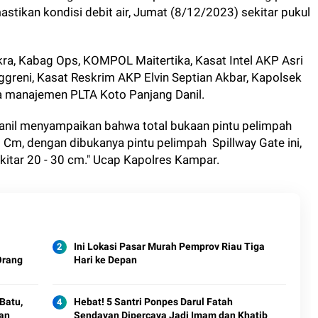
stikan kondisi debit air, Jumat (8/12/2023) sekitar pukul
ra, Kabag Ops, KOMPOL Maitertika, Kasat Intel AKP Asri
ggreni, Kasat Reskrim AKP Elvin Septian Akbar, Kapolsek
a manajemen PLTA Koto Panjang Danil.
Danil menyampaikan bahwa total bukaan pintu pelimpah
 Cm, dengan dibukanya pintu pelimpah Spillway Gate ini,
itar 20 - 30 cm." Ucap Kapolres Kampar.
N
Ini Lokasi Pasar Murah Pemprov Riau Tiga
Orang
Hari ke Depan
Batu,
Hebat! 5 Santri Ponpes Darul Fatah
dan
Sendayan Dipercaya Jadi Imam dan Khatib