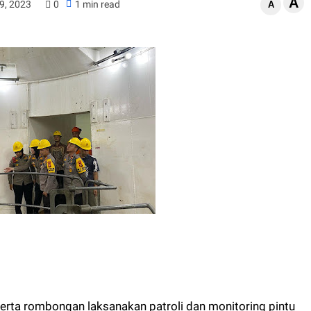
A
9, 2023
0
1 min read
A
rta rombongan laksanakan patroli dan monitoring pintu