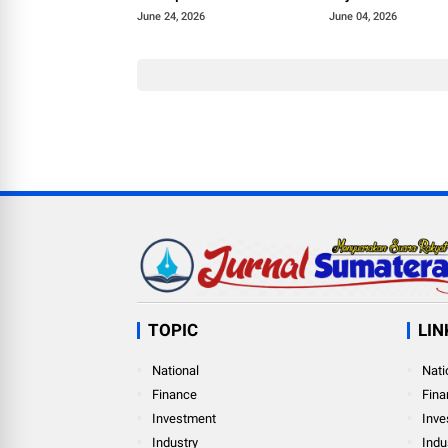
Rp962 Juta dan S
June 24, 2026
June 04, 2026
Miliaran
TOPIC
LIN
National
Nati
Finance
Fina
Investment
Inve
Industry
Indu