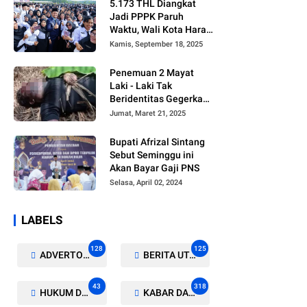
5.173 THL Diangkat
Jadi PPPK Paruh
Waktu, Wali Kota Harap
Ada Regulasi Baru
Kamis, September 18, 2025
Penemuan 2 Mayat
Laki - Laki Tak
Beridentitas Gegerkan
Warga Rohil
Jumat, Maret 21, 2025
Bupati Afrizal Sintang
Sebut Seminggu ini
Akan Bayar Gaji PNS
Selasa, April 02, 2024
LABELS
128
125
ADVERTORIAL/GALERI
BERITA UTAMA
43
318
HUKUM DAN KRIMINAL
KABAR DAERAH