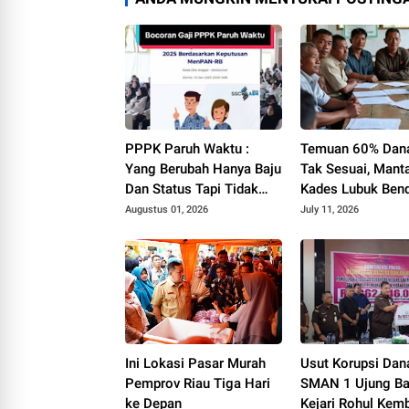
PPPK Paruh Waktu :
Temuan 60% Dan
Yang Berubah Hanya Baju
Tak Sesuai, Mant
Dan Status Tapi Tidak
Kades Lubuk Ben
Dengan Gaji Kami
YF Beri Tanggapa
Augustus 01, 2026
July 11, 2026
Ini Lokasi Pasar Murah
Usut Korupsi Da
Pemprov Riau Tiga Hari
SMAN 1 Ujung Ba
ke Depan
Kejari Rohul Kem