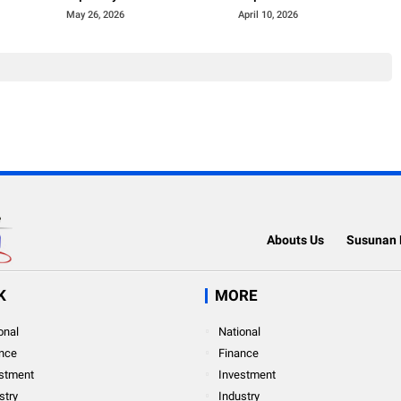
ita Aset
Khatib Salat Idul Adha
Tancap Gas Bangun
May 26, 2026
April 10, 2026
1447 H
Jembatan Merah Putih
Presisi
Abouts Us
Susunan 
K
MORE
onal
National
nce
Finance
stment
Investment
stry
Industry