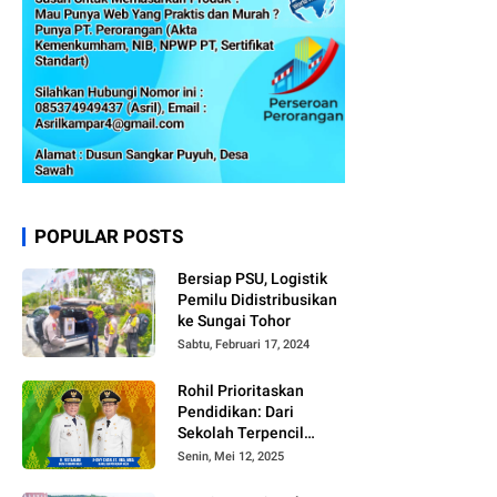
POPULAR POSTS
Bersiap PSU, Logistik
Pemilu Didistribusikan
ke Sungai Tohor
Sabtu, Februari 17, 2024
Rohil Prioritaskan
Pendidikan: Dari
Sekolah Terpencil
hingga Beasiswa
Senin, Mei 12, 2025
Merata