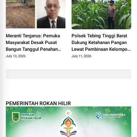
Meranti Tergerus: Pemuka
Polsek Tebing Tinggi Barat
Masyarakat Desak Pusat
Dukung Ketahanan Pangan
Bangun Tanggul Penahan
Lewat Pembinaan Kelompok
Gelombang
Tani Tunas Harapan Maju
July 13, 2026
July 11, 2026
PEMERINTAH ROKAN HILIR