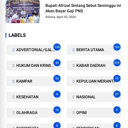
Bupati Afrizal Sintang Sebut Seminggu ini
Akan Bayar Gaji PNS
Selasa, April 02, 2024
LABELS
128
125
ADVERTORIAL/GALERI
BERITA UTAMA
43
318
HUKUM DAN KRIMINAL
KABAR DAERAH
55
19
KAMPAR
KEPULUAN MERANTI
6
27
KESEHATAN
NASIONAL
10
3
OLAHRAGA
OPINI
8
8