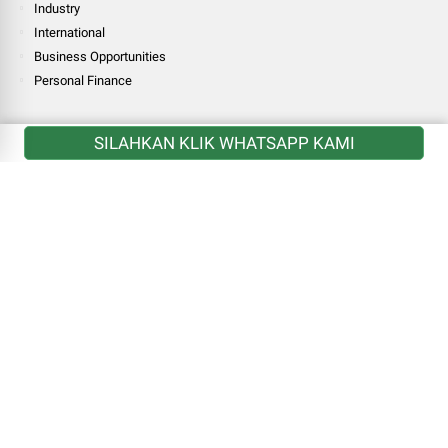
Industry
International
Business Opportunities
Personal Finance
LINK
SILAHKAN KLIK WHATSAPP KAMI
National
Finance
Investment
Industry
International
Business Opportunities
Personal Finance
MORE
National
Finance