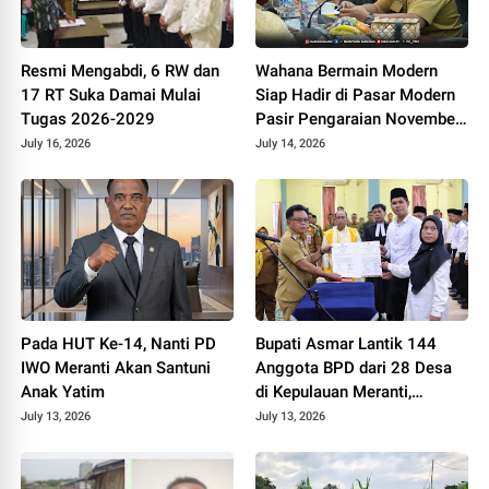
Resmi Mengabdi, 6 RW dan
Wahana Bermain Modern
17 RT Suka Damai Mulai
Siap Hadir di Pasar Modern
Tugas 2026-2029
Pasir Pengaraian November
2026
July 16, 2026
July 14, 2026
Pada HUT Ke-14, Nanti PD
Bupati Asmar Lantik 144
IWO Meranti Akan Santuni
Anggota BPD dari 28 Desa
Anak Yatim
di Kepulauan Meranti,
Tekankan Integritas dan
July 13, 2026
July 13, 2026
Sinergi Bangun Desa