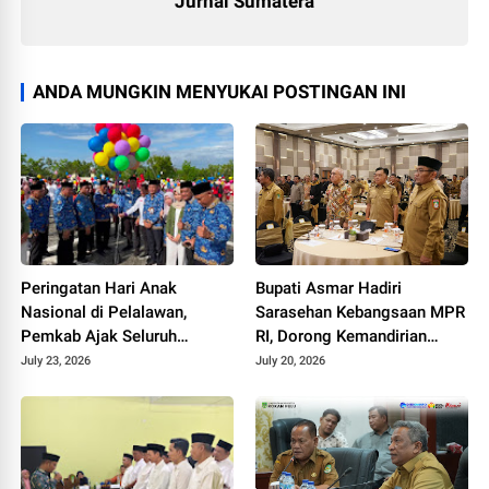
Jurnal Sumatera
ANDA MUNGKIN MENYUKAI POSTINGAN INI
Peringatan Hari Anak
Bupati Asmar Hadiri
Nasional di Pelalawan,
Sarasehan Kebangsaan MPR
Pemkab Ajak Seluruh
RI, Dorong Kemandirian
Elemen Wujudkan Generasi
Fiskal Daerah
July 23, 2026
July 20, 2026
Emas 2045