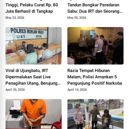
Tinggi, Pelaku Curat Rp. 80
Tandun Bongkar Peredaran
Juta Berhasil di Tangkap
Sabu: Dua IRT dan Seorang
Pengedar Diamankan
May 23, 2026
May 05, 2026
Viral di Ujungbatu, IRT
Razia Tempat Hiburan
Dipermalukan Saat Live
Malam, Polisi Amankan 5
Penagihan Utang, Berujung
Pengunjung Positif Narkoba
Laporan ke Polisi
April 30, 2026
April 14, 2026