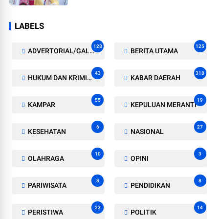
LABELS
128
125
ADVERTORIAL/GALERI
BERITA UTAMA
43
318
HUKUM DAN KRIMINAL
KABAR DAERAH
55
19
KAMPAR
KEPULUAN MERANTI
6
27
KESEHATAN
NASIONAL
10
3
OLAHRAGA
OPINI
8
8
PARIWISATA
PENDIDIKAN
23
14
PERISTIWA
POLITIK