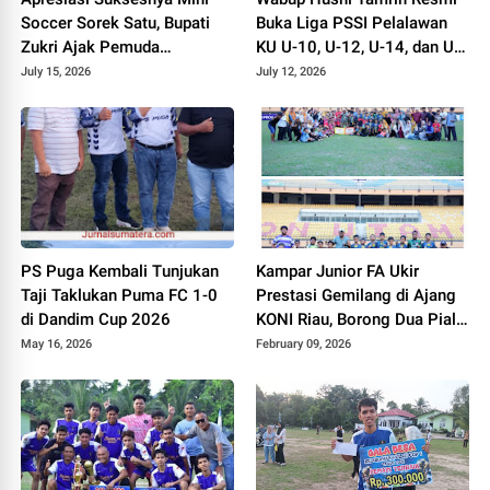
Soccer Sorek Satu, Bupati
Buka Liga PSSI Pelalawan
Zukri Ajak Pemuda
KU U-10, U-12, U-14, dan U-
Pelalawan Terus Berprestasi
16, Komitmen Cetak
July 15, 2026
July 12, 2026
Generasi
PS Puga Kembali Tunjukan
Kampar Junior FA Ukir
Taji Taklukan Puma FC 1-0
Prestasi Gemilang di Ajang
di Dandim Cup 2026
KONI Riau, Borong Dua Piala
dan Harumkan Nama
May 16, 2026
February 09, 2026
Kampar